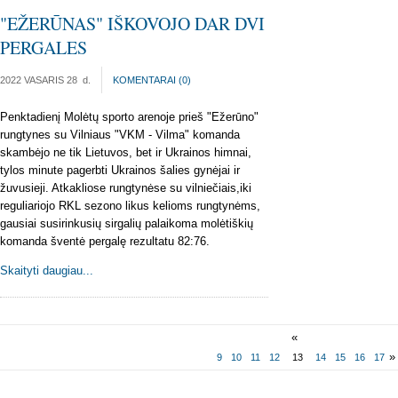
"EŽERŪNAS" IŠKOVOJO DAR DVI
PERGALES
2022 VASARIS 28
d.
KOMENTARAI (
0
)
Penktadienį Molėtų sporto arenoje prieš "Ežerūno"
rungtynes su Vilniaus "VKM - Vilma" komanda
skambėjo ne tik Lietuvos, bet ir Ukrainos himnai,
tylos minute pagerbti Ukrainos šalies gynėjai ir
žuvusieji. Atkakliose rungtynėse su vilniečiais,iki
reguliariojo RKL sezono likus kelioms rungtynėms,
gausiai susirinkusių sirgalių palaikoma molėtiškių
komanda šventė pergalę rezultatu 82:76.
Skaityti daugiau...
«
»
9
10
11
12
13
14
15
16
17