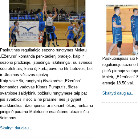
Paskutines reguliariojo sezono rungtynes Molėtų
„Ežerūno“ komanda penktadienį pradėjo, kaip ir
Paskutiniąsias šio 
sezono pradžioje, įspūdingai iškilmingai, su šviesos
reguliariojo sezono
šou efektais, kurie šį kartą buvo ne tik Lietuvos, bet
prieš pirmoje vieto
ir Ukrainos vėliavos spalvų.
Molėtų „Ežerūnas“ ž
Kaip sakė šių rungtynių išvakarėse „Ežerūno“
arenoje 18.50 val.
komandos vadovas Kipras Pumputis, šiose
svarbiose žaidybiniu požiūriu rungtynėse taip pat
Skaityti daugiau...
jos svarbios ir socialine prasme, nes įsigyjant
marškinėlius, džemperius ar skiriant lėšas, renkama
piniginė parama Molėtuose esančioms ukrainiečių
šeimoms.
Skaityti daugiau...