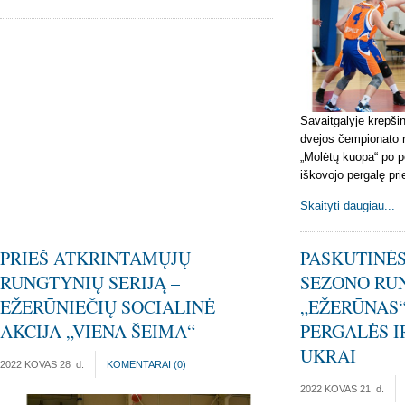
Savaitgalyje krepši
dvejos čempionato 
„Molėtų kuopa“ po p
iškovojo pergalę pri
Skaityti daugiau...
PRIEŠ ATKRINTAMŲJŲ
PASKUTINĖS
RUNGTYNIŲ SERIJĄ –
SEZONO RU
EŽERŪNIEČIŲ SOCIALINĖ
„EŽERŪNAS“
AKCIJA „VIENA ŠEIMA“
PERGALĖS I
UKRAI
2022 KOVAS 28
d.
KOMENTARAI (
0
)
2022 KOVAS 21
d.