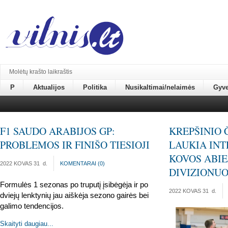
Molėtų krašto laikraštis
P
Aktualijos
Politika
Nusikaltimai/nelaimės
Gyv
F1 SAUDO ARABIJOS GP:
KREPŠINIO
PROBLEMOS IR FINIŠO TIESIOJI
LAUKIA INT
KOVOS ABIE
2022 KOVAS 31
d.
KOMENTARAI (
0
)
DIVIZIONU
Formulės 1 sezonas po truputį įsibėgėja ir po 
2022 KOVAS 31
d.
dviejų lenktynių jau aiškėja sezono gairės bei 
galimo tendencijos.
Skaityti daugiau...