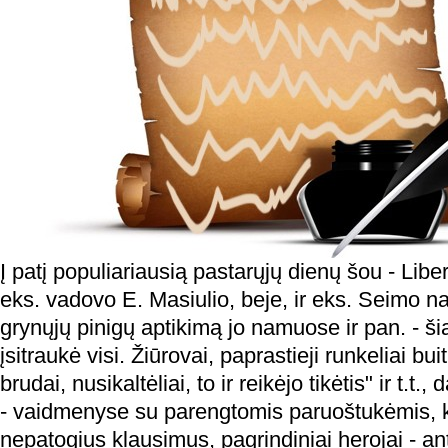
Į patį populiariausią pastarųjų dienų šou - Libe
eks. vadovo E. Masiulio, beje, ir eks. Seimo n
grynųjų pinigų aptikimą jo namuose ir pan. - ši
įsitraukė visi. Žiūrovai, paprastieji runkeliai buit
brudai, nusikaltėliai, to ir reikėjo tikėtis" ir t.t., 
- vaidmenyse su parengtomis paruoštukėmis, ka
nepatogius klausimus, pagrindiniai herojai - an