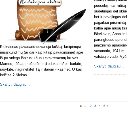
puoselėjimas mūsų la
sudėtingas dėl skur
bet ir pavojingas dėl 
pagarbiai prisimint
kalba apie mūsų kr
iškeliavusį Anapilin
parengtuose sprendi
įamžinimo aprašomo
Kiekvienas pavasaris dovanoja laiškų, kreipimųsi,
savanorio, 1941 m. 
nusiskundimų (ar dar kaip kitaip pavadinsime) apie
valsčiuje vado, Vyč
iš po sniego išnirusių šunų ekskrementų krūvas.
Mamos, tėčiai, močiutės ir diedukai rašo - barkite,
Skaityti daugiau...
rašykite, nagrinėkite! Tą ir darom - kasmet. O kas
keičiasi? Niekas.
Skaityti daugiau...
«
»
1
2
3
4
5