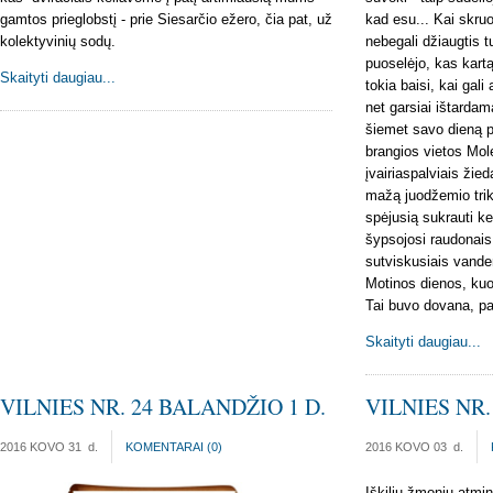
gamtos prieglobstį - prie Siesarčio ežero, čia pat, už
kad esu... Kai skru
kolektyvinių sodų.
nebegali džiaugtis t
puoselėjo, kas kartą
Skaityti daugiau...
tokia baisi, kai gali 
net garsiai ištardama
šiemet savo dieną p
brangios vietos Mo
įvairiaspalviais žieda
mažą juodžemio trik
spėjusią sukrauti ke
šypsojosi raudonais
sutviskusiais vanden
Motinos dienos, kuom
Tai buvo dovana, pa
Skaityti daugiau...
VILNIES NR. 24 BALANDŽIO 1 D.
VILNIES NR.
2016 KOVO 31
d.
KOMENTARAI (
0
)
2016 KOVO 03
d.
Iškilių žmonių atmi