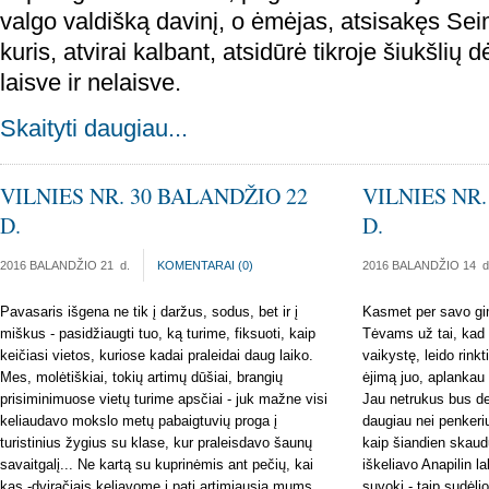
valgo valdišką davinį, o ėmėjas, atsisakęs Se
kuris, atvirai kalbant, atsidūrė tikroje šiukšlių 
laisve ir nelaisve.
Skaityti daugiau...
VILNIES NR. 30 BALANDŽIO 22
VILNIES NR.
D.
D.
2016 BALANDŽIO 21
d.
KOMENTARAI (
0
)
2016 BALANDŽIO 14
d
Pavasaris išgena ne tik į daržus, sodus, bet ir į
Kasmet per savo gi
miškus - pasidžiaugti tuo, ką turime, fiksuoti, kaip
Tėvams už tai, kad
keičiasi vietos, kuriose kadai praleidai daug laiko.
vaikystę, leido rinkt
Mes, molėtiškiai, tokių artimų dūšiai, brangių
ėjimą juo, aplankau
prisiminimuose vietų turime apsčiai - juk mažne visi
Jau netrukus bus d
keliaudavo mokslo metų pabaigtuvių proga į
daugiau nei penkeri
turistinius žygius su klase, kur praleisdavo šaunų
kaip šiandien skaudu
savaitgalį... Ne kartą su kuprinėmis ant pečių, kai
iškeliavo Anapilin la
kas -dviračiais keliavome į patį artimiausią mums
suvoki - taip sudėl