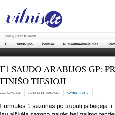
Molėtų krašto laikraštis
P
Aktualijos
Politika
Nusikaltimai/nelaimės
Gyv
F1 SAUDO ARABIJOS GP: P
FINIŠO TIESIOJI
2022 KOVO 31
d.
VILNIS.LT INFORMACIJA
KOMENTARAI (
0
)
Formulės 1 sezonas po truputį įsibėgėja ir p
jau aiškėja sezono gairės bei galimo tende