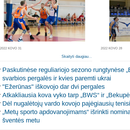
2022 KOVO 31
2022 KOVO 28
Skaityti daugiau...
Paskutinėse reguliariojo sezono rungtynėse „
svarbios pergalės ir kvies paremti ukrai
"Ežerūnas" iškovojo dar dvi pergales
Atkakliausia kova vyko tarp „BWS“ ir „Bekup
Dėl nugalėtojų vardo kovojo pajėgiausių tenis
„Metų sporto apdovanojimams“ išrinkti nomina
šventės metu