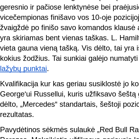
geresnio ir pačiose lenktynėse bei praėjusi
vicečempionas finišavo vos 10-oje pozicij
žvaigždė po finišo savo komandos klausė ar
yra skiriamas bent vienas taškas. L. Hamilt
vieta gauna vieną tašką. Vis dėlto, tai yra i
kokius žodžius. Tai sunkiai galėjo numatyti 
lažybų punktai
.
Kvalifikacija kur kas geriau susiklostė jo 
George‘ui Russellui, kuris užfiksavo šeštą g
dėlto, „Mercedes“ standartais, šeštoji pozici
rezultatas.
Pavydėtinos sėkmės sulaukė „Red Bull Raci