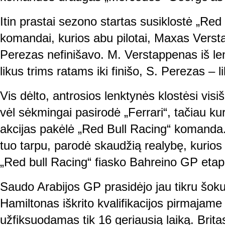
Itin prastai sezono startas susiklostė „Re
komandai, kurios abu pilotai, Maxas Versta
Perezas nefinišavo. M. Verstappenas iš len
likus trims ratams iki finišo, S. Perezas – li
Vis dėlto, antrosios lenktynės klostėsi visišk
vėl sėkmingai pasirodė „Ferrari“, tačiau kur
akcijas pakėlė „Red Bull Racing“ komanda.
tuo tarpu, parodė skaudžią realybę, kurios 
„Red bull Racing“ fiasko Bahreino GP etap
Saudo Arabijos GP prasidėjo jau tikru šoku
Hamiltonas iškrito kvalifikacijos pirmajame 
užfiksuodamas tik 16 geriausią laiką. Brita