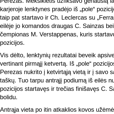
Perezas. Meksikietis užfiksavo geriausią lai
karjeroje lenktynes pradėjo iš „pole“ pozicij
taip pat startavo ir Ch. Leclercas su „Ferrari
eilėje jo komandos draugas C. Sainzas bei 
čempionas M. Verstappenas, kuris startavo 
pozicijos.
Vis dėlto, lenktynių rezultatai beveik apsiv
vertinant pirmąjį ketvertą. Iš „pole“ pozicijo
Perezas nukrito į ketvirtąją vietą ir į savo s
taškų. Tuo tarpu antrąjį podiumą iš eilės nu
pozicijos startavęs ir trečias finišavęs C. S
bolidu.
Antrąja vieta po itin atkaklios kovos užėmė