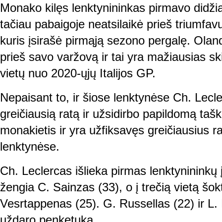
Monako kilęs lenktynininkas pirmavo didžiąją
tačiau pabaigoje neatsilaikė prieš triumfav
kuris įsirašė pirmąją sezono pergalę. Olan
prieš savo varžovą ir tai yra mažiausias sk
vietų nuo 2020-ųjų Italijos GP.
Nepaisant to, ir šiose lenktynėse Ch. Lecl
greičiausią ratą ir užsidirbo papildomą tašką
monakietis ir yra užfiksavęs greičiausius r
lenktynėse.
Ch. Leclercas išlieka pirmas lenktynininkų įs
žengia C. Sainzas (33), o į trečią vietą šokt
Vesrtappenas (25). G. Russellas (22) ir L. 
uždaro penketuką.