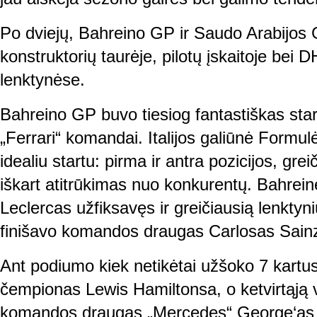
Po dviejų, Bahreino GP ir Saudo Arabijos GP
konstruktorių taurėje, pilotų įskaitoje bei D
lenktynėse.
Bahreino GP buvo tiesiog fantastiškas start
„Ferrari“ komandai. Italijos galiūnė Formul
idealiu startu: pirma ir antra pozicijos, greič
iškart atitrūkimas nuo konkurentų. Bahrein
Leclercas užfiksavęs ir greičiausią lenktynių
finišavo komandos draugas Carlosas Sain
Ant podiumo kiek netikėtai užšoko 7 kartus
čempionas Lewis Hamiltonsa, o ketvirtąją v
komandos draugas „Mercedes“ George‘as 