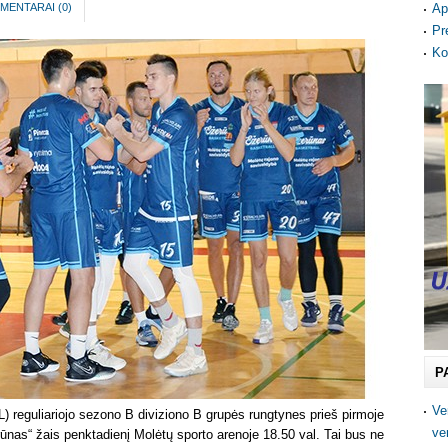
MENTARAI (
0
)
Ap
Pr
Ko
P
Ve
) reguliariojo sezono B diviziono B grupės rungtynes prieš pirmoje
ve
nas“ žais penktadienį Molėtų sporto arenoje 18.50 val. Tai bus ne