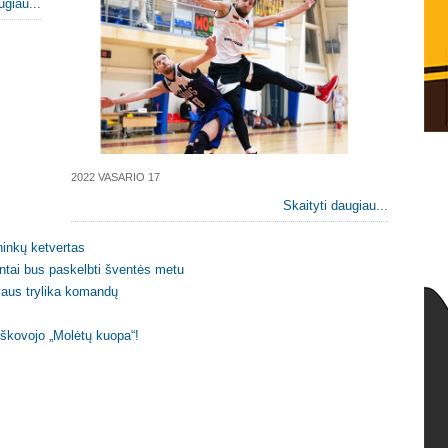
ugiau...
2022 VASARIO 17
Skaityti daugiau...
ninkų ketvertas
ntai bus paskelbti šventės metu
vaus trylika komandų
 iškovojo „Molėtų kuopa“!