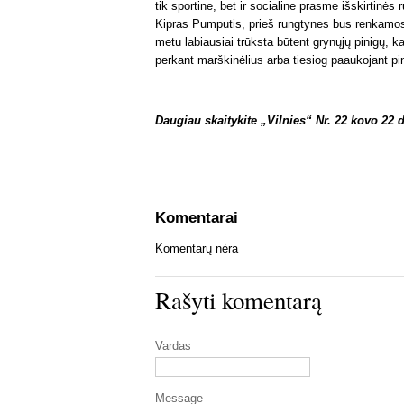
tik sportine, bet ir socialine prasme išskirtinės
Kipras Pumputis, prieš rungtynes bus renkamo
metu labiausiai trūksta būtent grynųjų pinigų, k
perkant marškinėlius arba tiesiog paaukojant pi
Daugiau skaitykite „Vilnies“ Nr. 22 kovo 22 d
Komentarai
Komentarų nėra
Rašyti komentarą
Vardas
Message