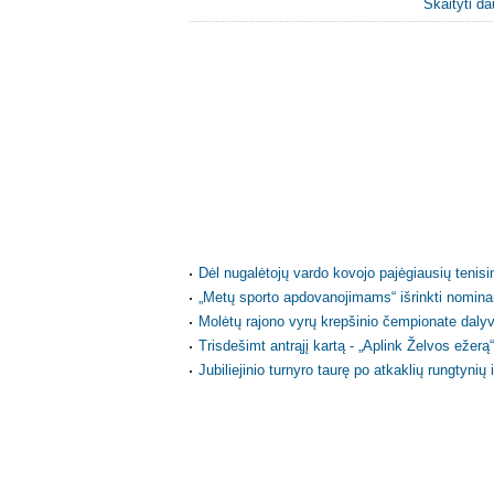
Skaityti da
Dėl nugalėtojų vardo kovojo pajėgiausių tenisi
„Metų sporto apdovanojimams“ išrinkti nomina
Molėtų rajono vyrų krepšinio čempionate daly
Trisdešimt antrąjį kartą - „Aplink Želvos ežerą“
Jubiliejinio turnyro taurę po atkaklių rungtynių