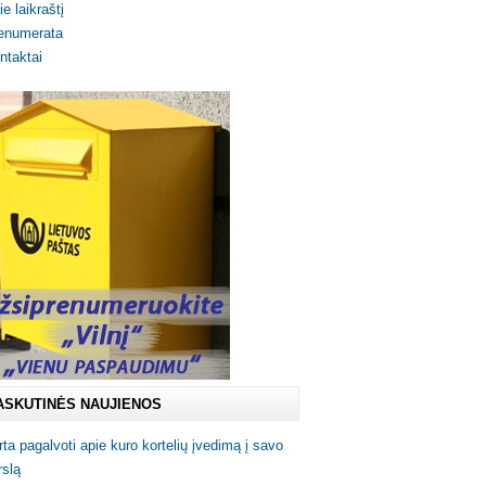
ie laikraštį
enumerata
ntaktai
ASKUTINĖS NAUJIENOS
rta pagalvoti apie kuro kortelių įvedimą į savo
rslą