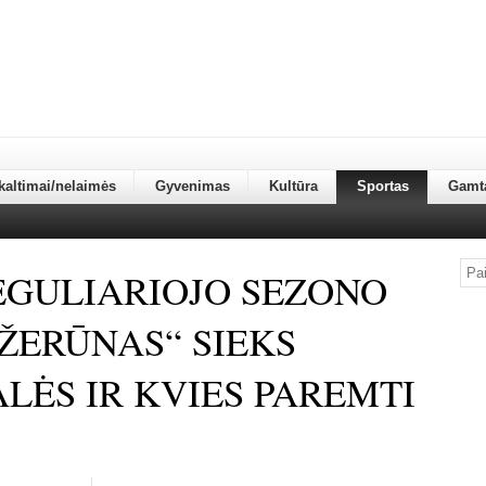
kaltimai/nelaimės
Gyvenimas
Kultūra
Sportas
Gamt
EGULIARIOJO SEZONO
ŽERŪNAS“ SIEKS
LĖS IR KVIES PAREMTI