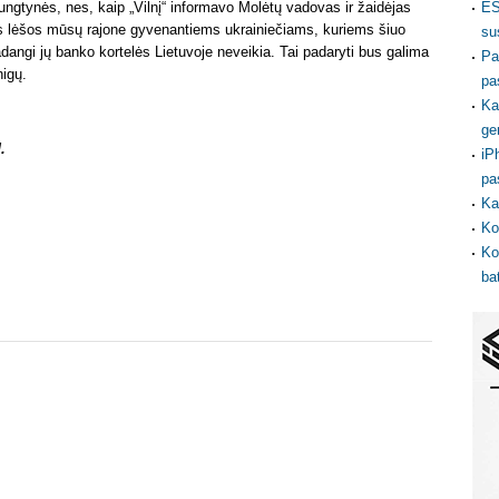
ES
 rungtynės, nes, kaip „Vilnį“ informavo Molėtų vadovas ir žaidėjas
s lėšos mūsų rajone gyvenantiems ukrainiečiams, kuriems šiuo
su
adangi jų banko kortelės Lietuvoje neveikia. Tai padaryti bus galima
Pa
nigų.
pa
Ka
ge
.
iP
pa
Ka
Ko
Ko
ba