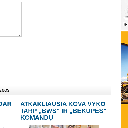
IENOS
DAR
ATKAKLIAUSIA KOVA VYKO
TARP „BWS“ IR „BEKUPĖS“
KOMANDŲ