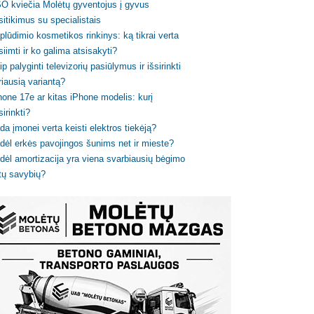
O kviečia Molėtų gyventojus į gyvus
sitikimus su specialistais
plūdimio kosmetikos rinkinys: ką tikrai verta
siimti ir ko galima atsisakyti?
ip palyginti televizorių pasiūlymus ir išsirinkti
riausią variantą?
hone 17e ar kitas iPhone modelis: kurį
sirinkti?
da įmonei verta keisti elektros tiekėją?
dėl erkės pavojingos šunims net ir mieste?
dėl amortizacija yra viena svarbiausių bėgimo
tų savybių?