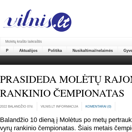
Molėtų krašto laikraštis
P
Aktualijos
Politika
Nusikaltimai/nelaimės
Gyv
PRASIDEDA MOLĖTŲ RAJO
RANKINIO ČEMPIONATAS
2022 BALANDŽIO 07
d.
VILNIS.LT INFORMACIJA
KOMENTARAI (
0
)
Balandžio 10 dieną į Molėtus po metų pertrauk
vyrų rankinio čempionatas. Šiais metais čemp