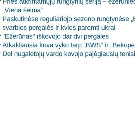
Prieš atkrintamųjų rungtynių seriją – ežerūnieč
„Viena šeima“
Paskutinėse reguliariojo sezono rungtynėse „
svarbios pergalės ir kvies paremti ukrai
"Ežerūnas" iškovojo dar dvi pergales
Atkakliausia kova vyko tarp „BWS“ ir „Bekup
Dėl nugalėtojų vardo kovojo pajėgiausių tenis