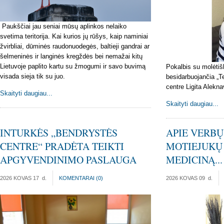
Paukščiai jau seniai mūsų aplinkos nelaiko
svetima teritorija. Kai kurios jų rūšys, kaip naminiai
žvirbliai, dūminės raudonuodegės, baltieji gandrai ar
šelmeninės ir langinės kregždės bei nemažai kitų
Lietuvoje paplito kartu su žmogumi ir savo buvimą
Pokalbis su molėtiš
visada sieja tik su juo.
besidarbuojančia „Te
centre Ligita Alekna
Skaityti daugiau...
Skaityti daugiau...
INTURKĖS „BENDRYSTĖS
APIE VERBŲ
CENTRE“ PRADĖTA TEIKTI
MOTIEJUKŲ 
APGYVENDINIMO PASLAUGA
MEDICINĄ...
2026 KOVAS 17
d.
KOMENTARAI (
0
)
2026 KOVAS 09
d.