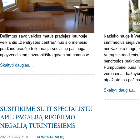
Dešimtus savo veiklos metus pradėjęs Inturkėje
Kaziuko mugę ir Ve
veikiantis „Bendrystės centras“ nuo šio mėnesio
šimtmečius sieja ve
pradžios pradėjo teikti naują socialinę paslaugą -
nei Kaziuko mugė, n
apgyvendinimą savarankiško gyvenimo namuose.
Verbų sekmadienis 
bendrosios praktikos
Skaityti daugiau...
Pumputienei būna ne
verba eina į bažnyči
atpažįsta jos pačios
Skaityti daugiau...
SUSITIKIME SU IT SPECIALISTU
APIE PAGALBĄ REGĖJIMO
NEGALIĄ TURINTIESIEMS
2026 KOVAS 05
d.
KOMENTARAI (
0
)