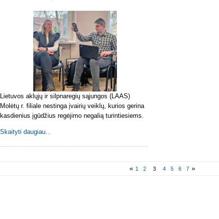
Lietuvos aklųjų ir silpnaregių sąjungos (LAAS)
Molėtų r. filiale nestinga įvairių veiklų, kurios gerina
kasdienius įgūdžius regėjimo negalią turintiesiems.
Skaityti daugiau...
«
»
1
2
3
4
5
6
7