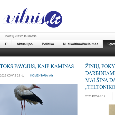
Molėtų krašto laikraštis
P
Aktualijos
Politika
Nusikaltimai/nelaimės
Gyv
TOKS PAVOJUS, KAIP KAMINAS
ŽINIŲ, POK
DARBINIAM
2026 KOVAS 23
d.
KOMENTARAI (
0
)
MALŠINA D
„TELTONIKO
2026 KOVAS 17
d.