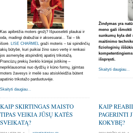
Žindymas yra natūr
meno gali išmokti
Kas apibrėžia moters grožį? Išpuoselėti plaukai ir
sunkumų kyla dėl 
oda, madingi drabužiai ir aksesuarai... Tai – tik
maitinimo techniko
išorė.
LISE CHARMEL
graži moteris – tai spindinčių
fiziologinių iššūk
akių būtybė, kuri puikiai žino savo vertę ir renkasi
kompetentingiems 
jos asmenybę atspindintį apatinį trikotažą.
išspręsti.
Prancūzų prekių ženklo kūrėjai įsitikinę –
nepriklausomai nuo dydžių ir kūno formų, įgimtas
Skaityti daugiau...
moters žavesys ir meilė sau atsiskleidžia būtent
apatinio trikotažo parduotuvėje.
Skaityti daugiau...
KAIP SKIRTINGAS MAISTO
KAIP REABI
TIPAS VEIKIA JŪSŲ KATĖS
PAGERINTI 
SVEIKATĄ?
KOKYBĘ?