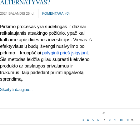
ALTERNATYVAS?
2024 BALANDIS 25
d.
KOMENTARAI (
0
)
Pirkimo procesas yra sudėtingas ir dažnai 
reikalaujantis atsakingo požiūrio, ypač kai 
kalbame apie didesnes investicijas. Vienas iš 
efektyviausių būdų išvengti nusivylimo po 
pirkimo – kruopščiai 
palyginti prieš įsigyjant
. 
Šis metodas leidžia giliau suprasti kiekvieno 
produkto ar paslaugos privalumus ir 
trūkumus, taip padedant priimti apgalvotą 
sprendimą.
Skaityti daugiau...
«
»
3
4
5
6
7
8
9
10
11