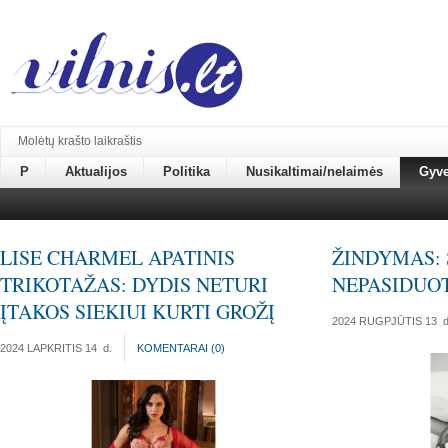
Molėtų krašto laikraštis
P
Aktualijos
Politika
Nusikaltimai/nelaimės
Gyv
LISE CHARMEL APATINIS
ŽINDYMAS: 
TRIKOTAŽAS: DYDIS NETURI
NEPASIDUO
ĮTAKOS SIEKIUI KURTI GROŽĮ
2024 RUGPJŪTIS 13
d
2024 LAPKRITIS 14
d.
KOMENTARAI (
0
)