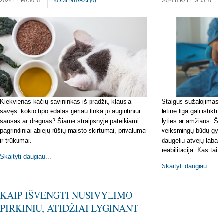
2024 LIEPA 30
d.
KOMENTARAI (
0
)
2024 BIRŽELIS 03
d.
Kiekvienas kačių savininkas iš pradžių klausia
Staigus sužalojimas
savęs, kokio tipo ėdalas geriau tinka jo augintiniui:
lėtinė liga gali išti
sausas ar drėgnas? Šiame straipsnyje pateikiami
lyties ar amžiaus. Š
pagrindiniai abiejų rūšių maisto skirtumai, privalumai
veiksmingų būdų gydy
ir trūkumai.
daugeliu atvejų laba
reabilitacija. Kas tai
Skaityti daugiau...
Skaityti daugiau...
KAIP IŠVENGTI NUSIVYLIMO
PIRKINIU, ATIDŽIAI LYGINANT