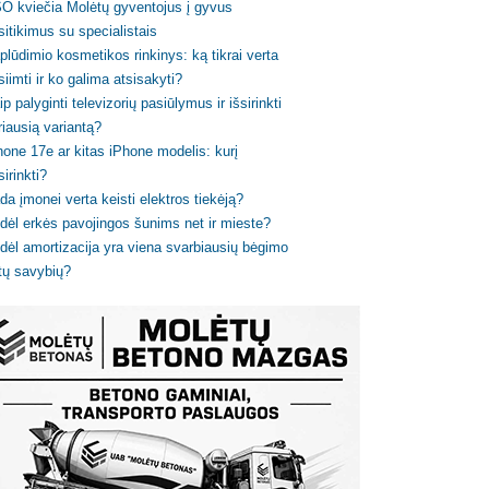
O kviečia Molėtų gyventojus į gyvus
sitikimus su specialistais
plūdimio kosmetikos rinkinys: ką tikrai verta
siimti ir ko galima atsisakyti?
ip palyginti televizorių pasiūlymus ir išsirinkti
riausią variantą?
hone 17e ar kitas iPhone modelis: kurį
sirinkti?
da įmonei verta keisti elektros tiekėją?
dėl erkės pavojingos šunims net ir mieste?
dėl amortizacija yra viena svarbiausių bėgimo
tų savybių?