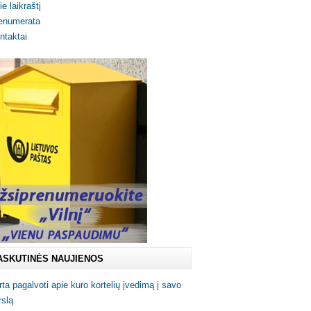
ie laikraštį
enumerata
ntaktai
ASKUTINĖS NAUJIENOS
rta pagalvoti apie kuro kortelių įvedimą į savo
rslą