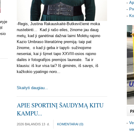
Ap
Pr
Ko
uryje
-Regis, Justina Rakauskaitė-Butkevičienė moka
ėl
nustebinti… Kad ji rašo eiles, žinome jau daug
esio
metų, kad ji ganėtinai dažnai laimi Molėtų rajono
Kazio Umbraso literatūrinę premiją- taip pat
žinome, o kad ji geba ir tapyti- sužinojome
neseniai, kai ji šįmet tapo XXVIII-osios rajono
dailės ir fotografijos premijos laureate. Tai ir
klausiu: iš kur visa tai? Iš giminės, iš savęs, iš
kažkokio ypatingo noro...
Skaityti daugiau...
APIE SPORTINĮ ŠAUDYMĄ KITU
P
KAMPU...
Ve
2026 BALANDIS 13
d.
KOMENTARAI (
0
)
ve