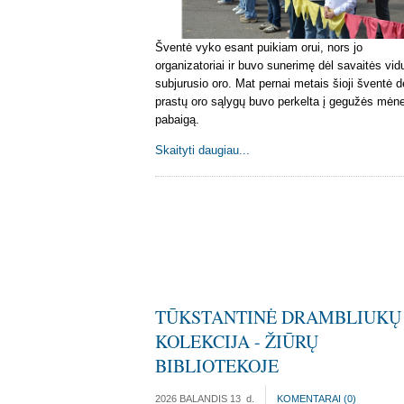
Šventė vyko esant puikiam orui, nors jo
organizatoriai ir buvo sunerimę dėl savaitės vid
subjurusio oro. Mat pernai metais šioji šventė d
prastų oro sąlygų buvo perkelta į gegužės mėn
pabaigą.
Skaityti daugiau...
TŪKSTANTINĖ DRAMBLIUKŲ
KOLEKCIJA - ŽIŪRŲ
BIBLIOTEKOJE
2026 BALANDIS 13
d.
KOMENTARAI (
0
)