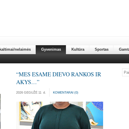
kaltimai/nelaimės
Gyvenimas
Kultūra
Sportas
Gamt
“MES ESAME DIEVO RANKOS IR
AKYS…”
2026 GEGUŽĖ 11
d.
KOMENTARAI (
0
)