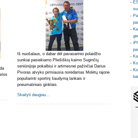
ES
su
Pa
pa
Ka
ge
iP
pa
Iš nuošalaus, o dabar dėl pavasarinio polaidžio
Ka
sunkiai pasiekiamo Pliešiškių kaimo Suginčių
Ko
seniūnijoje pokalbiui ir artimesnei pažinčiai Darius
oda
Ko
Pivoras atvyko pirmiausia norėdamas Molėtų rajone
urios
ba
populiarinti sportinį šaudymą lankais ir
pneumatiniais ginklais.
Skaityti daugiau...