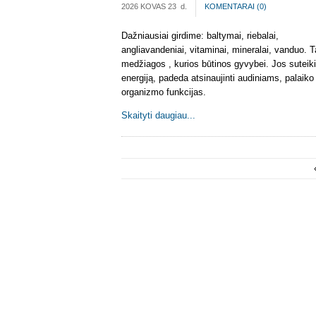
2026 KOVAS 23
d.
KOMENTARAI (
0
)
Dažniausiai girdime: baltymai, riebalai,
angliavandeniai, vitaminai, mineralai, vanduo. T
medžiagos , kurios būtinos gyvybei. Jos suteik
energiją, padeda atsinaujinti audiniams, palaiko
organizmo funkcijas.
Skaityti daugiau...