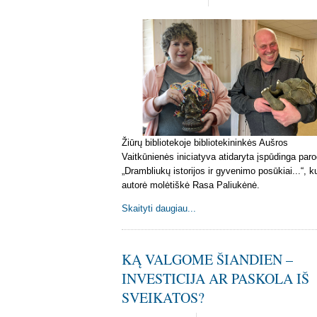
Žiūrų bibliotekoje bibliotekininkės Aušros
Vaitkūnienės iniciatyva atidaryta įspūdinga par
„Drambliukų istorijos ir gyvenimo posūkiai...“, k
autorė molėtiškė Rasa Paliukėnė.
Skaityti daugiau...
KĄ VALGOME ŠIANDIEN –
INVESTICIJA AR PASKOLA IŠ
SVEIKATOS?