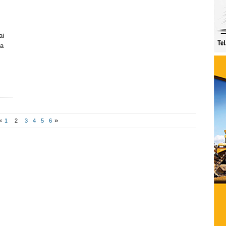
ai
ia
«
»
1
2
3
4
5
6