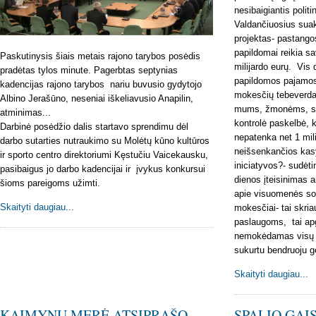
nesibaigiantis polit
Valdančiuosius suak
projektas- pastango
papildomai reikia s
Paskutinysis šiais metais rajono tarybos posėdis
milijardo eurų. Vis 
pradėtas tylos minute. Pagerbtas septynias
papildomos pajamos,
kadencijas rajono tarybos nariu buvusio gydytojo
mokesčių tebeverda,
Albino Jerašūno, neseniai iškeliavusio Anapilin,
mums, žmonėms, sus
atminimas...
kontrolė paskelbė, k
Darbinė posėdžio dalis startavo sprendimu dėl
nepatenka net 1 mil
darbo sutarties nutraukimo su Molėtų kūno kultūros
neišsenkančios kasy
ir sporto centro direktoriumi Kęstučiu Vaicekausku,
iniciatyvos?- sudėti
pasibaigus jo darbo kadencijai ir įvykus konkursui
dienos įteisinimas a
šioms pareigoms užimti.
apie visuomenės so
Skaityti daugiau...
mokesčiai- tai skri
paslaugoms, tai ap
nemokėdamas visų m
sukurtu bendruoju gė
Skaityti daugiau...
KAIMYNŲ MERĖ ATSIPRAŠO
SPALIO GAI