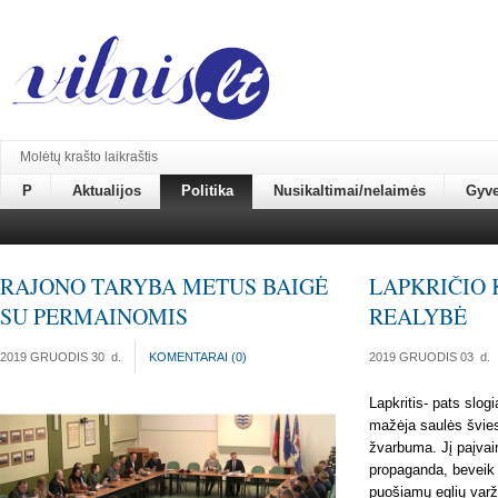
Molėtų krašto laikraštis
P
Aktualijos
Politika
Nusikaltimai/nelaimės
Gyv
RAJONO TARYBA METUS BAIGĖ
LAPKRIČIO 
SU PERMAINOMIS
REALYBĖ
2019 GRUODIS 30
d.
KOMENTARAI (
0
)
2019 GRUODIS 03
d.
Lapkritis- pats slog
mažėja saulės švie
žvarbuma. Jį paįvai
propaganda, beveik
puošiamų eglių varž