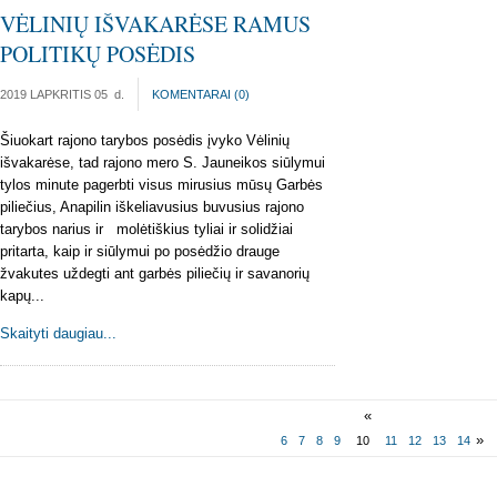
VĖLINIŲ IŠVAKARĖSE RAMUS
POLITIKŲ POSĖDIS
2019 LAPKRITIS 05
d.
KOMENTARAI (
0
)
Šiuokart rajono tarybos posėdis įvyko Vėlinių
išvakarėse, tad rajono mero S. Jauneikos siūlymui
tylos minute pagerbti visus mirusius mūsų Garbės
piliečius, Anapilin iškeliavusius buvusius rajono
tarybos narius ir molėtiškius tyliai ir solidžiai
pritarta, kaip ir siūlymui po posėdžio drauge
žvakutes uždegti ant garbės piliečių ir savanorių
kapų...
Skaityti daugiau...
«
»
6
7
8
9
10
11
12
13
14