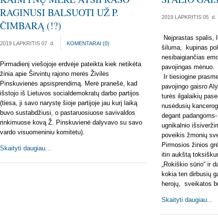
RAGINUSI BALSUOTI UŽ P.
2019 LAPKRITIS 05
d.
ČIMBARĄ (!?)
Neįprastas spalis, 
2019 LAPKRITIS 07
d.
KOMENTARAI (
0
)
šiluma, kupinas poli
nesibaigiančias emoc
Pirmadienį viešojoje erdvėje pateikta kiek netikėta
pavojingas mėnuo.
žinia apie Širvintų rajono merės Živilės
Ir tiesiogine prasme
Pinskuvienės apsisprendimą. Merė pranešė, kad
pavojingo gaisro Aly
išstojo iš Lietuvos socialdemokratų darbo partijos
turės ilgalaikių pa
(tiesa, ji savo narystę šioje partijoje jau kurį laiką
nusėdusių kancerog
buvo sustabdžiusi, o pastaruosiuose savivaldos
degant padangoms- a
rinkimuose kovą Ž. Pinskuvienė dalyvavo su savo
ugnikalnio išsiverž
vardo visuomeniniu komitetu).
poveikis žmonių sve
Pirmosios žinios gr
Skaityti daugiau...
itin aukštą toksišk
„Rokiškio sūrio“ ir 
kokia ten dirbusių g
herojų, sveikatos b
Skaityti daugiau...