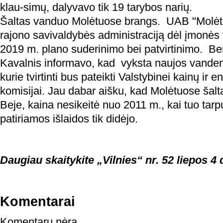
klau-simų, dalyvavo tik 19 tarybos narių.
Šaltas vanduo Molėtuose brangs. UAB "Molėtų
rajono savivaldybės administraciją dėl įmonės v
2019 m. plano suderinimo bei patvirtinimo. B
Kavalnis informavo, kad vyksta naujos vanden
kurie tvirtinti bus pateikti Valstybinei kainų ir 
komisijai. Jau dabar aišku, kad Molėtuose šal
Beje, kaina nesikeitė nuo 2011 m., kai tuo tar
patiriamos išlaidos tik didėjo.
Daugiau skaitykite „Vilnies“ nr. 52 liepos 4 
Komentarai
Komentarų nėra