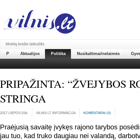
Molėtų krašto laikraštis
P
Aktualijos
Politika
Nusikaltimai/nelaimės
Gyv
PRIPAŽINTA: “ŽVEJYBOS R
STRINGA
2017 LIEPOS 03
d.
VILNIS.LT INFORMACIJA
KOMENTARAI (
0
)
Praėjusią savaitę įvykęs rajono tarybos posėdis
jau tuo, kad truko daugiau nei valandą, darbot