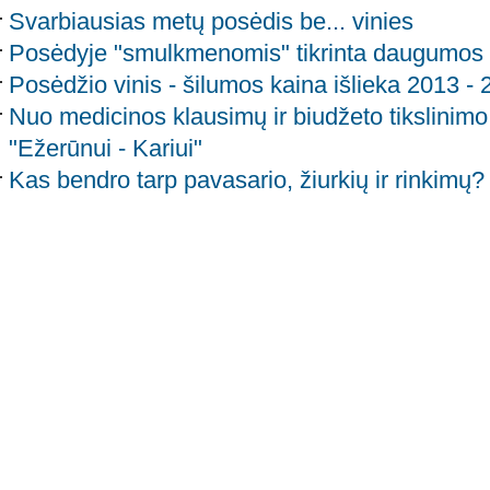
Svarbiausias metų posėdis be... vinies
Posėdyje "smulkmenomis" tikrinta daugumos ko
Posėdžio vinis - šilumos kaina išlieka 2013 -
Nuo medicinos klausimų ir biudžeto tikslinimo ik
"Ežerūnui - Kariui"
Kas bendro tarp pavasario, žiurkių ir rinkimų? 