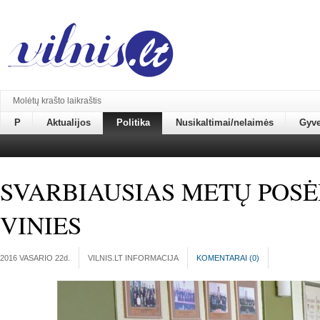
Molėtų krašto laikraštis
P
Aktualijos
Politika
Nusikaltimai/nelaimės
Gyv
SVARBIAUSIAS METŲ POSĖD
VINIES
2016 VASARIO 22
d.
VILNIS.LT INFORMACIJA
KOMENTARAI (
0
)