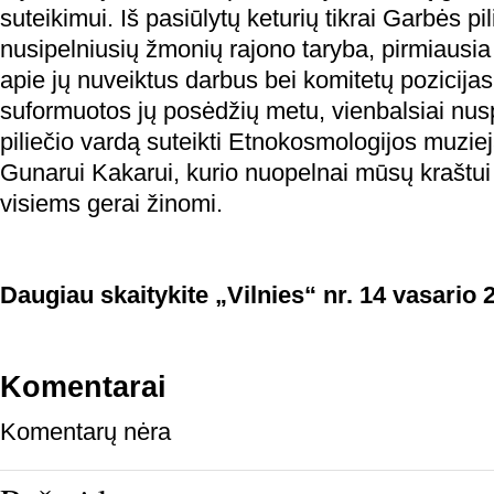
suteikimui. Iš pasiūlytų keturių tikrai Garbės pi
nusipelniusių žmonių rajono taryba, pirmiausia
apie jų nuveiktus darbus bei komitetų pozicijas
suformuotos jų posėdžių metu, vienbalsiai nu
piliečio vardą suteikti Etnokosmologijos muziej
Gunarui Kakarui, kurio nuopelnai mūsų kraštui i
visiems gerai žinomi.
Daugiau skaitykite „Vilnies“ nr. 14 vasario 
Komentarai
Komentarų nėra