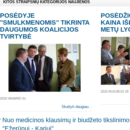
KITOS STRAIPSNIŲ KATEGORIJOS NAUJIENOS
POSĖDYJE
POSĖDŽIO
"SMULKMENOMIS" TIKRINTA
KAINA IŠ
DAUGUMOS KOALICIJOS
METŲ LY
TVIRTYBĖ
2015 RUGSĖJO 28
2016 VASARIO 01
Skaityti daugiau...
Nuo medicinos klausimų ir biudžeto tikslinimo ik
"Ežerūnui - Kariui"