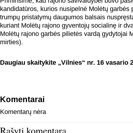
Priminsime, kad rajono savivaldybei buvo pasiū
kandidatūros, kurios nusipelnė Molėtų garbės p
trumpų pristatymų daugumos balsais nuspręsta
kuriant Molėtų rajono gyventojų socialinę ir dva
Molėtų rajono garbės pilietės vardą gydytojai M
mirties).
Daugiau skaitykite „Vilnies“ nr. 16 vasario 2
Komentarai
Komentarų nėra
Rašyti komentarą