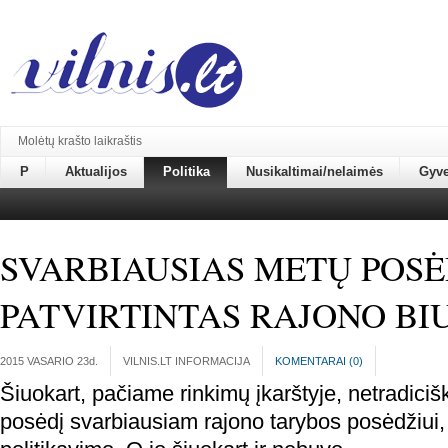
Molėtų krašto laikraštis
P
Aktualijos
Politika
Nusikaltimai/nelaimės
Gyv
SVARBIAUSIAS METŲ POSĖ
PATVIRTINTAS RAJONO BI
2015 VASARIO 23
d.
VILNIS.LT INFORMACIJA
KOMENTARAI (
0
)
Šiuokart, pačiame rinkimų įkarštyje, netradicišk
posėdį svarbiausiam rajono tarybos posėdžiui, m