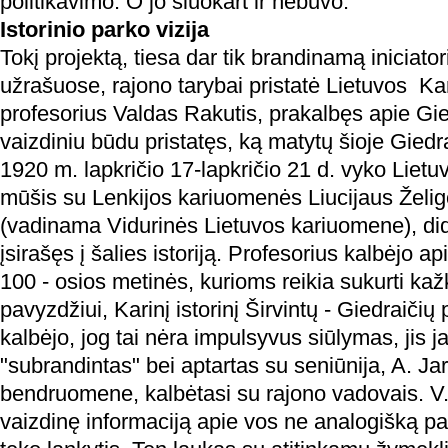
politikavimo. O jo šiuokart ir nebuvo.
Istorinio parko vizija
Tokį projektą, tiesa dar tik brandinamą iniciator
užrašuose, rajono tarybai pristatė Lietuvos K
profesorius Valdas Rakutis, prakalbęs apie Gie
vaizdiniu būdu pristatęs, ką matytų šioje Giedra
1920 m. lapkričio 17-lapkričio 21 d. vyko Liet
mūšis su Lenkijos kariuomenės Liucijaus Želigo
(vadinama Vidurinės Lietuvos kariuomene), di
įsirašęs į šalies istoriją. Profesorius kalbėjo ap
100 - osios metinės, kurioms reikia sukurti kaž
pavyzdžiui, Karinį istorinį Širvintų - Giedraičių
kalbėjo, jog tai nėra impulsyvus siūlymas, jis ja
"subrandintas" bei aptartas su seniūnija, A. J
bendruomene, kalbėtasi su rajono vadovais. V.
vaizdinę informaciją apie vos ne analogišką p