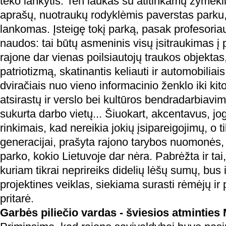
teko lankytis. Ten laukas su atitinkamų žymekli
aprašų, nuotraukų rodyklėmis paverstas parku,
lankomas. Įsteigę tokį parką, pasak profesoriau
naudos: tai būtų asmeninis visų įsitraukimas į 
rajone dar vienas poilsiautojų traukos objekta
patriotizmą, skatinantis keliauti ir automobiliais
dviračiais nuo vieno informacinio ženklo iki kito,
atsirastų ir verslo bei kultūros bendradarbiavi
sukurta darbo vietų... Šiuokart, akcentavus, jog 
rinkimais, kad nereikia jokių įsipareigojimų, o t
generacijai, prašyta rajono tarybos nuomonės, a
parko, kokio Lietuvoje dar nėra. Pabrėžta ir ta
kuriam tikrai neprireiks didelių lėšų sumų, bus
projektines veiklas, siekiama surasti rėmėjų ir
pritarė.
Garbės piliečio vardas - šviesios atminties 