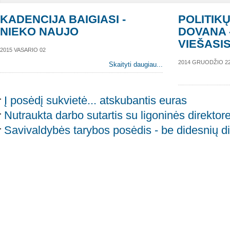
KADENCIJA BAIGIASI -
POLITIK
NIEKO NAUJO
DOVANA 
VIEŠASI
2015 VASARIO 02
2014 GRUODŽIO 2
Skaityti daugiau...
Į posėdį sukvietė... atskubantis euras
Nutraukta darbo sutartis su ligoninės direktor
Savivaldybės tarybos posėdis - be didesnių di