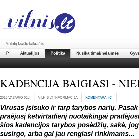
Molėtų krašto laikraštis
P
Aktualijos
Politika
Nusikaltimai/nelaimės
Gyv
KADENCIJA BAIGIASI - NI
2015 VASARIO 02
d.
VILNIS.LT INFORMACIJA
KOMENTARAI (
0
)
Virusas įsisuko ir tarp tarybos narių. Pasak
praėjusį ketvirtadienį nuotaikingai pradėjus
šios kadencijos tarybos posėdžių, sakė, jog
susirgo, arba gal jau rengiasi rinkimams...