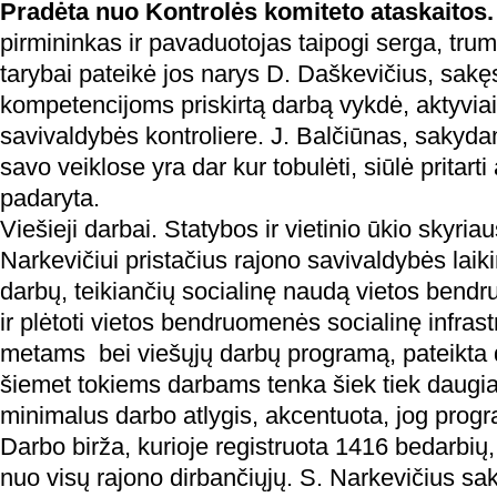
Pradėta nuo Kontrolės komiteto ataskaitos
pirmininkas ir pavaduotojas taipogi serga, trum
tarybai pateikė jos narys D. Daškevičius, sakęs
kompetencijoms priskirtą darbą vykdė, aktyvia
savivaldybės kontroliere. J. Balčiūnas, sakyda
savo veiklose yra dar kur tobulėti, siūlė pritarti
padaryta.
Viešieji darbai. Statybos ir vietinio ūkio skyriau
Narkevičiui pristačius rajono savivaldybės laik
darbų, teikiančių socialinę naudą vietos bendr
ir plėtoti vietos bendruomenės socialinę infras
metams bei viešųjų darbų programą, pateikta da
šiemet tokiems darbams tenka šiek tiek daugia
minimalus darbo atlygis, akcentuota, jog pro
Darbo birža, kurioje registruota 1416 bedarbių
nuo visų rajono dirbančiųjų. S. Narkevičius sak