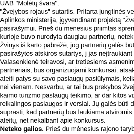
UAB "Molėtų švara".
"Žvejybos rojaus" sutartis. Pritarta jungtinės v
Aplinkos ministerija, įgyvendinant projektą "Žv
pasirašymui. Prieš du mėnesius priimtas spren
kurioje buvo nurodyta daugiau partnerių, netek
Žvinys iš karto pabrėžė, jog partnerių galės būt
pasirašytos atskiros sutartys, į jas neįtraukiant 
Valasenkienė teiravosi, ar tretiesiems asmenim
partneriais, bus organizuojami konkursai, atsaky
ateiti patys su savo paslaugų pasiūlymais, kel
nei vienam. Nesvarbu, ar tai bus prekybos žvej
kaimo turizmo paslaugų teikimo, ar dar kitos vi
reikalingos paslaugos ir verslai. Jų galės būti d
suprasti, kad partnerių bus laukiama atviromis d
ateitų, net nekalbant apie konkursus.
Neteko galios.
Prieš du mėnesius rajono taryb