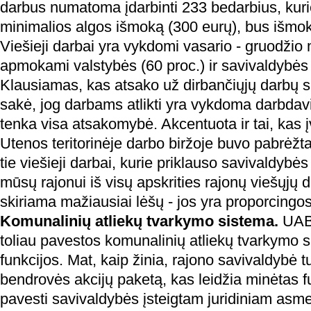
darbus numatoma įdarbinti 233 bedarbius, kuri
minimalios algos išmoką (300 eurų), bus išmok
Viešieji darbai yra vykdomi vasario - gruodžio 
apmokami valstybės (60 proc.) ir savivaldybės 
Klausiamas, kas atsako už dirbančiųjų darbų sa
sakė, jog darbams atlikti yra vykdoma darbdavi
tenka visa atsakomybė. Akcentuota ir tai, kas
Utenos teritorinėje darbo biržoje buvo pabrėžt
tie viešieji darbai, kurie priklauso savivaldybė
mūsų rajonui iš visų apskrities rajonų viešųjų
skiriama mažiausiai lėšų - jos yra proporcingos
Komunalinių atliekų tvarkymo sistema.
UAB 
toliau pavestos komunalinių atliekų tvarkymo 
funkcijos. Mat, kaip žinia, rajono savivaldybė tu
bendrovės akcijų paketą, kas leidžia minėtas f
pavesti savivaldybės įsteigtam juridiniam asmen