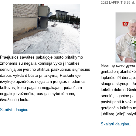
2022 LAPKRITIS 28
d.
Praėjusios savaitės pabaigoje būsto pritaikymo
žmonėms su negalia komisija vyko į Inturkės
Neeilinę savo gyven
seniūniją bei įvertino atliktus paskutinius šiųmečius
gimtadienį alantišk
darbus vykdant būsto pritaikymą. Paskutinėje
lapkričio 24 dieną p
išvykoje apžiūrėtas neįgaliam įrengtas modernus
slaugos skyriuje. 
keltuvas, kurio pagalba neįgaliajam, judančiam
krikšto dukros Giedr
neįgaliojo vežimėliu, bus galimybė iš namų
senolė į ligoninę pa
išvažiuoti į lauką.
pasistiprinti ir va
gerėjančia krikšto 
Skaityti daugiau...
jubiliatę „Vilnį“ pal
Skaityti daugiau...