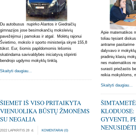
Du autobusus nupirko Alantos ir Giedraičių
gimnazijos jose besimokančių moksleivių
Apie matematikos 
pavežėjimui į pamokas ir atgal. Molėtų rajonui
toliau tęsiant disku
Švietimo, mokslo ir sporto ministerija skyrė 155,8
antrame pasitarime 
tūkst. Eur, šiomis papildomomis lėšomis
dalyvavo ir mokyklų
skatindama savivaldybės iniciatyvą stiprinti
pradinių klasių moky
bendrojo ugdymo mokyklų tinklą.
nes matematikos rezu
surasti priežastis be
Skaityti daugiau...
reikia mokykloms, 
Skaityti daugiau...
ŠIEMET IŠ VISO PRITAIKYTA
ŠIMTAMETĖS
VIENUOLIKA BŪSTŲ ŽMONĖMS
KLODUOSE: 
SU NEGALIA
GYVENTI, P
NENUSIDĖTI
2022 LAPKRITIS 28
d.
KOMENTARAI (
0
)