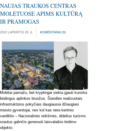
NAUJAS TRAUKOS CENTRAS
MOLĖTUOSE APIMS KULTŪRĄ
IR PRAMOGAS
2022 LAPKRITIS 28
d.
KOMENTARAI (
0
)
Molėtai pamažu, bet kryptingai siekia įgauti kurortui
būdingus aplinkos bruožus. Šiandien realizuotais
infrastruktūros pokyčiais daugiausia džiaugiasi
miesto gyventojai, nes kol kas nėra kertinio
vardiklio – Nacionalinės reikšmės, didelius turizmo
srautus galinčio generuoti laisvalaikio leidimo
objekto.