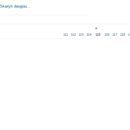
Skaityti daugiau...
«
111
112
113
114
115
116
117
118
1