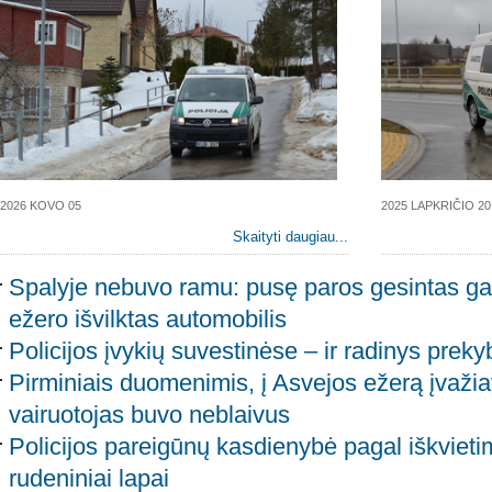
2026 KOVO 05
2025 LAPKRIČIO 20
Skaityti daugiau...
Spalyje nebuvo ramu: pusę paros gesintas gai
ežero išvilktas automobilis
Policijos įvykių suvestinėse – ir radinys preky
Pirminiais duomenimis, į Asvejos ežerą įvaži
vairuotojas buvo neblaivus
Policijos pareigūnų kasdienybė pagal iškviet
rudeniniai lapai