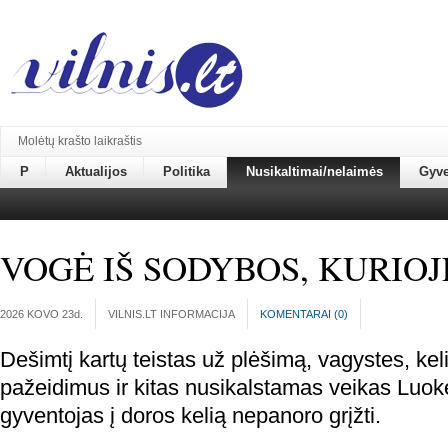
Molėtų krašto laikraštis
P
Aktualijos
Politika
Nusikaltimai/nelaimės
Gyv
VOGĖ IŠ SODYBOS, KURIOJE
2026 KOVO 23
d.
VILNIS.LT INFORMACIJA
KOMENTARAI (
0
)
Dešimtį kartų teistas už plėšimą, vagystes, kel
pažeidimus ir kitas nusikalstamas veikas Luok
gyventojas į doros kelią nepanoro grįžti.