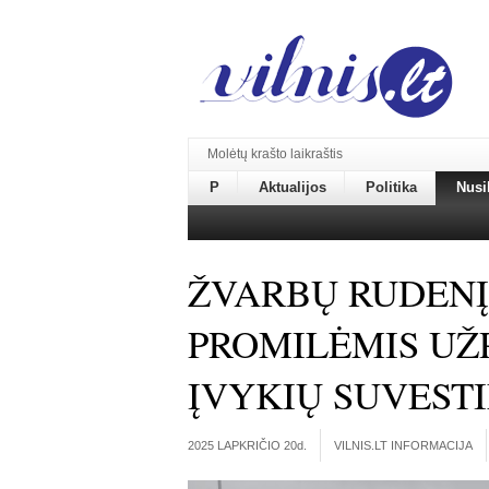
Molėtų krašto laikraštis
P
Aktualijos
Politika
Nusi
ŽVARBŲ RUDENĮ 
PROMILĖMIS UŽP
ĮVYKIŲ SUVEST
2025 LAPKRIČIO 20
d.
VILNIS.LT INFORMACIJA