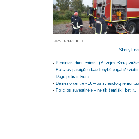
2025 LAPKRIČIO 06
Skaityti da
Pirminiais duomenimis, į Asvejos ežerą įvažia
Policijos pareigūnų kasdienybė pagal iškvietim
Degė pirtis ir tvora
Dėmesio centre - 16 – os šviesoforų remontuo
Policijos suvestinėje – ne tik žemiški, bet ir...