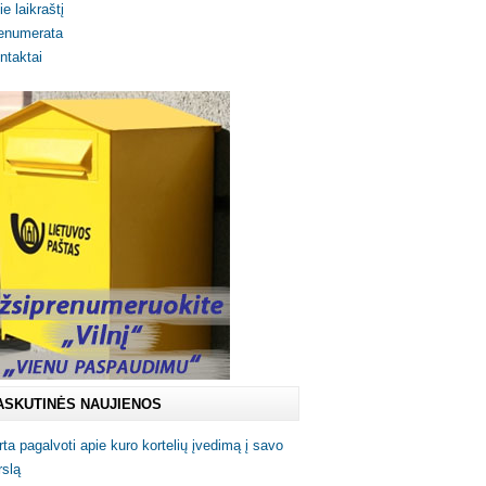
ie laikraštį
enumerata
ntaktai
ASKUTINĖS NAUJIENOS
rta pagalvoti apie kuro kortelių įvedimą į savo
rslą