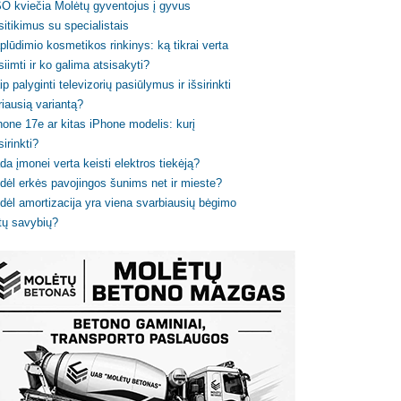
O kviečia Molėtų gyventojus į gyvus
sitikimus su specialistais
plūdimio kosmetikos rinkinys: ką tikrai verta
siimti ir ko galima atsisakyti?
ip palyginti televizorių pasiūlymus ir išsirinkti
riausią variantą?
hone 17e ar kitas iPhone modelis: kurį
sirinkti?
da įmonei verta keisti elektros tiekėją?
dėl erkės pavojingos šunims net ir mieste?
dėl amortizacija yra viena svarbiausių bėgimo
tų savybių?