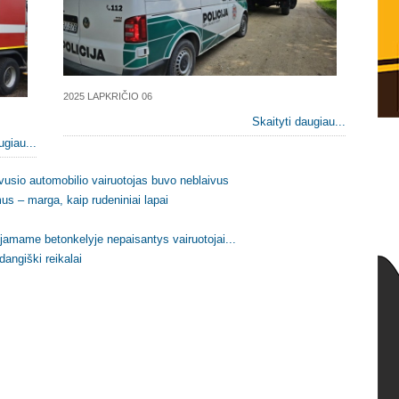
2025 LAPKRIČIO 06
Skaityti daugiau...
ugiau...
vusio automobilio vairuotojas buvo neblaivus
us – marga, kaip rudeniniai lapai
jamame betonkelyje nepaisantys vairuotojai...
 dangiški reikalai