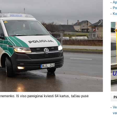
Ap
Pr
Ko
s nemenko. Iš viso pareigūnai kviesti 64 kartus, tačiau pusė
P
Ve
ve