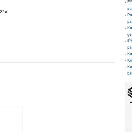
ES
su
21 d.
Pa
pa
Ka
ge
iP
pa
Ka
Ko
Ko
ba