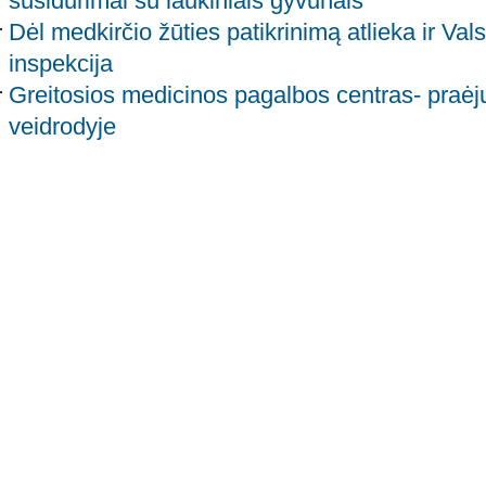
susidūrimai su laukiniais gyvūnais
Dėl medkirčio žūties patikrinimą atlieka ir Val
inspekcija
Greitosios medicinos pagalbos centras- praėj
veidrodyje