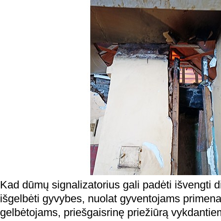
Kad dūmų signalizatorius gali padėti išvengti di
išgelbėti gyvybes, nuolat gyventojams prime
gelbėtojams, priešgaisrinę priežiūrą vykdanti