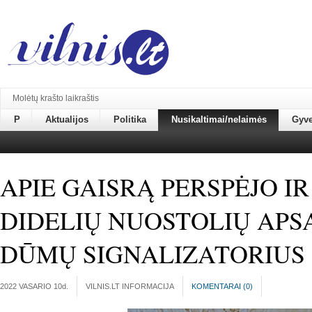
Molėtų krašto laikraštis
P
Aktualijos
Politika
Nusikaltimai/nelaimės
Gyv
APIE GAISRĄ PERSPĖJO I
DIDELIŲ NUOSTOLIŲ APS
DŪMŲ SIGNALIZATORIUS
2022 VASARIO 10
d.
VILNIS.LT INFORMACIJA
KOMENTARAI (
0
)