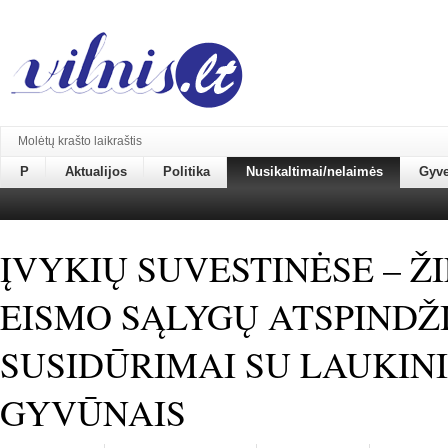
Molėtų krašto laikraštis
P
Aktualijos
Politika
Nusikaltimai/nelaimės
Gyv
ĮVYKIŲ SUVESTINĖSE – Ž
EISMO SĄLYGŲ ATSPINDŽI
SUSIDŪRIMAI SU LAUKINI
GYVŪNAIS