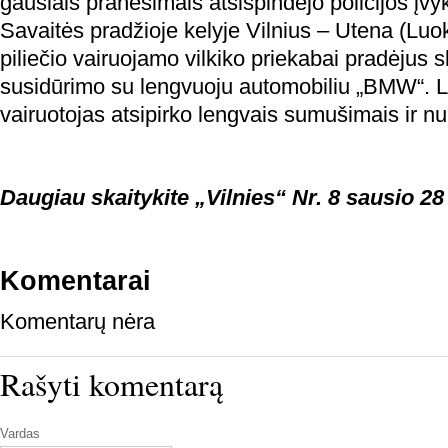
gausiais pranešimais atsispindėjo policijos įvy
Savaitės pradžioje kelyje Vilnius – Utena (Luok
piliečio vairuojamo vilkiko priekabai pradėjus s
susidūrimo su lengvuoju automobiliu „BMW“. L
vairuotojas atsipirko lengvais sumušimais ir n
Daugiau skaitykite „Vilnies“ Nr. 8 sausio 28
Komentarai
Komentarų nėra
Rašyti komentarą
Vardas