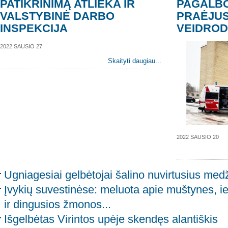
PATIKRINIMĄ ATLIEKA IR
PAGALBO
VALSTYBINĖ DARBO
PRAĖJUS
INSPEKCIJA
VEIDROD
2022 SAUSIO 27
Skaityti daugiau...
2022 SAUSIO 20
Ugniagesiai gelbėtojai šalino nuvirtusius med
Įvykių suvestinėse: meluota apie muštynes, ie
ir dingusios žmonos...
Išgelbėtas Virintos upėje skendęs alantiškis