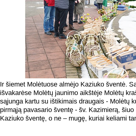
Ir šiemet Molėtuose almėjo Kaziuko šventė. Sa
išvakarėse Molėtų jaunimo aikštėje Molėtų kra
sąjunga kartu su ištikimais draugais - Molėtų k
pirmąją pavasario šventę - šv. Kazimierą, šiuo
Kaziuko šventę, o ne – mugę, kuriai keliami tam