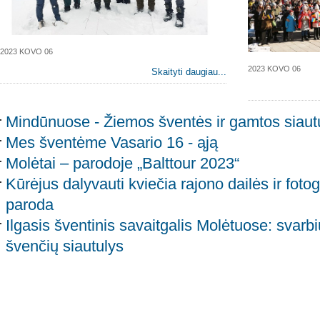
2023 KOVO 06
2023 KOVO 06
Skaityti daugiau...
Mindūnuose - Žiemos šventės ir gamtos siaut
Mes šventėme Vasario 16 - ąją
Molėtai – parodoje „Balttour 2023“
Kūrėjus dalyvauti kviečia rajono dailės ir fotog
paroda
Ilgasis šventinis savaitgalis Molėtuose: svarb
švenčių siautulys