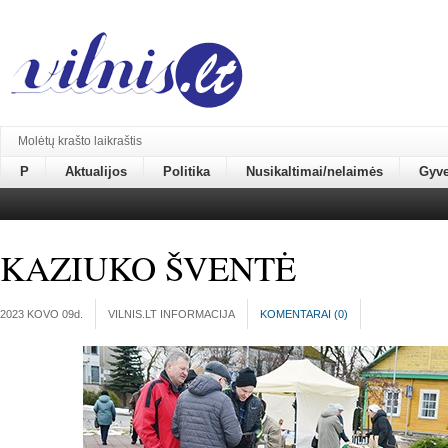
Molėtų krašto laikraštis
P
Aktualijos
Politika
Nusikaltimai/nelaimės
Gyv
KAZIUKO ŠVENTĖ
2023 KOVO 09
d.
VILNIS.LT INFORMACIJA
KOMENTARAI (
0
)