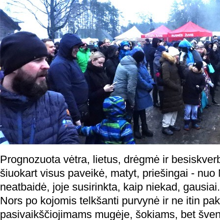
Prognozuota vėtra, lietus, drėgmė ir besiskverb
šiuokart visus paveikė, matyt, priešingai - nu
neatbaidė, joje susirinkta, kaip niekad, gausiai.
Nors po kojomis telkšanti purvynė ir ne itin paki
pasivaikščiojimams mugėje, šokiams, bet šven