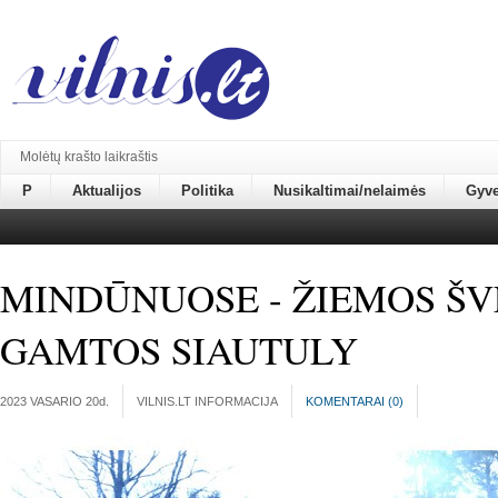
Molėtų krašto laikraštis
P
Aktualijos
Politika
Nusikaltimai/nelaimės
Gyv
MINDŪNUOSE - ŽIEMOS ŠV
GAMTOS SIAUTULY
2023 VASARIO 20
d.
VILNIS.LT INFORMACIJA
KOMENTARAI (
0
)