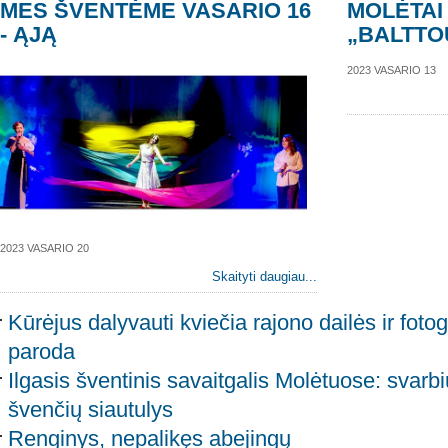
MES ŠVENTĖME VASARIO 16
MOLĖTAI
- ĄJĄ
„BALTTO
2023 VASARIO 13
2023 VASARIO 20
Skaityti daugiau...
Kūrėjus dalyvauti kviečia rajono dailės ir fotog
paroda
Ilgasis šventinis savaitgalis Molėtuose: svarb
švenčių siautulys
Renginys, nepalikęs abejingų