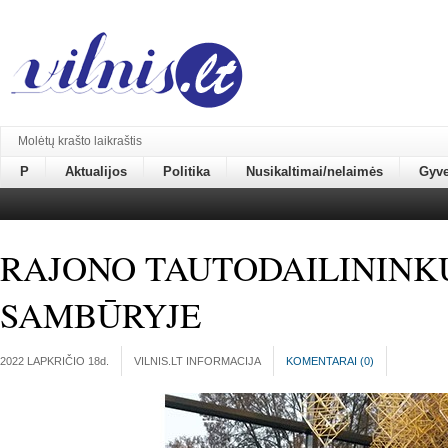
Molėtų krašto laikraštis
P
Aktualijos
Politika
Nusikaltimai/nelaimės
Gyv
RAJONO TAUTODAILININK
SAMBŪRYJE
2022 LAPKRIČIO 18
d.
VILNIS.LT INFORMACIJA
KOMENTARAI (
0
)