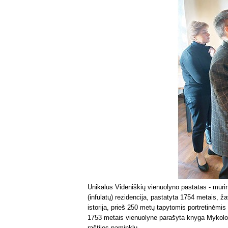
Unikalus Videniškių vienuolyno pastatas - mūri
(infulatų) rezidencija, pastatyta 1754 metais, ž
istorija, prieš 250 metų tapytomis portretinėm
1753 metais vienuolyne parašyta knyga Mykolo O
raštijos paminklu...