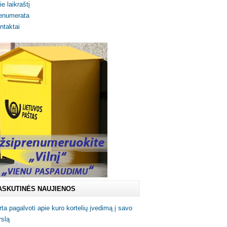
ie laikraštį
enumerata
ntaktai
ASKUTINĖS NAUJIENOS
rta pagalvoti apie kuro kortelių įvedimą į savo
rslą