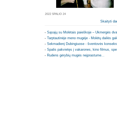
2022 SPALIO 24
Skaityti da
Sąsajų su Molėtais paieškoje – Ukmergės dva
Tarptautinėje meno mugėje - Molėtų dailės gal
Sekmadienį Dubingiuose - šventovės konsekra
Spalis pakvietęs į vakarones, kino filmus, spe
Rudens gėrybių mugės neįprastume...