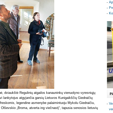
Ap
Pr
Ko
nė, dviaukštė Regulinių atgailos kanauninkų vienuolyno vyresniųjų
P
avi lankytojus atgyjančia garsių Lietuvos Kunigaikščių Giedraičių
is freskomis, legendine asmenybe palaimintuoju Mykolu Giedraičiu,
Ve
lševskio „Broma, atverta ing viečnastį“, tapusia senosios lietuvių
ve