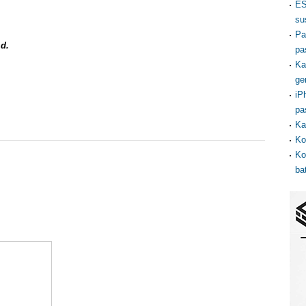
ES
su
Pa
 d.
pa
Ka
ge
iP
pa
Ka
Ko
Ko
ba