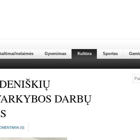
kaltimai/nelaimės
Gyvenimas
Kultūra
Sportas
Gamt
IDENIŠKIŲ
VARKYBOS DARBŲ
S
OMENTARAI (
0
)