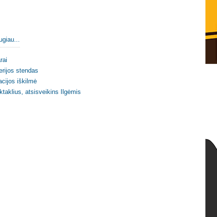
ugiau...
rai
erijos stendas
cijos iškilmė
ktaklius, atsisveikins Ilgėmis