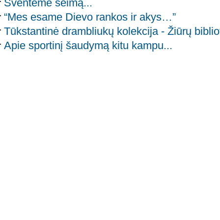
Šventėme šeimą...
“Mes esame Dievo rankos ir akys…”
Tūkstantinė drambliukų kolekcija - Žiūrų bibli
Apie sportinį šaudymą kitu kampu...