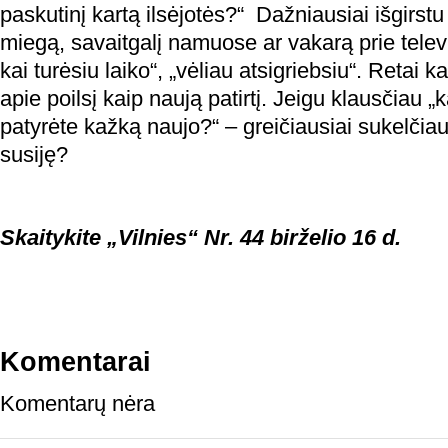
paskutinį kartą ilsėjotės?“ Dažniausiai išgirst
miegą, savaitgalį namuose ar vakarą prie televiz
kai turėsiu laiko“, „vėliau atsigriebsiu“. Retai
apie poilsį kaip naują patirtį. Jeigu klausčiau „
patyrėte kažką naujo?“ – greičiausiai sukelčiau 
susiję?
Skaitykite „Vilnies“ Nr. 44 birželio 16 d.
Komentarai
Komentarų nėra