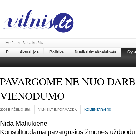
Molėtų krašto laikraštis
P
Aktualijos
Politika
Nusikaltimai/nelaimės
Gyv
PAVARGOME NE NUO DARB
VIENODUMO
2026 BIRŽELIO 15
d.
VILNIS.LT INFORMACIJA
KOMENTARAI (
0
)
Nida Matiukienė
Konsultuodama pavargusius žmones užduodu 