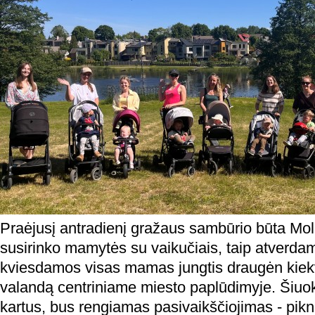
Praėjusį antradienį gražaus sambūrio būta Molė
susirinko mamytės su vaikučiais, taip atverda
kviesdamos visas mamas jungtis draugėn kiekv
valandą centriniame miesto paplūdimyje. Šiuokar
kartus, bus rengiamas pasivaikščiojimas - pikn