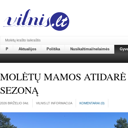
Molėtų krašto laikraštis
P
Aktualijos
Politika
Nusikaltimai/nelaimės
Gyv
MOLĖTŲ MAMOS ATIDARĖ
SEZONĄ
2026 BIRŽELIO 04
d.
VILNIS.LT INFORMACIJA
KOMENTARAI (
0
)