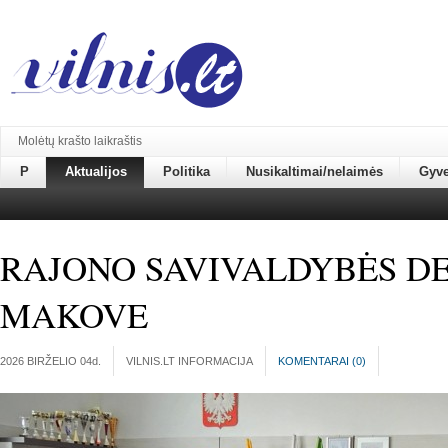
Molėtų krašto laikraštis
P
Aktualijos
Politika
Nusikaltimai/nelaimės
Gyv
RAJONO SAVIVALDYBĖS DE
MAKOVE
2026 BIRŽELIO 04
d.
VILNIS.LT INFORMACIJA
KOMENTARAI (
0
)