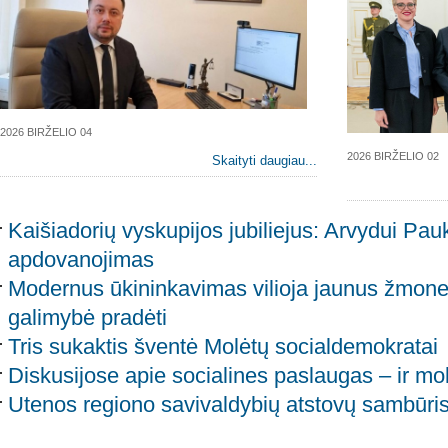
2026 BIRŽELIO 04
2026 BIRŽELIO 02
Skaityti daugiau...
Kaišiadorių vyskupijos jubiliejus: Arvydui Paukš
apdovanojimas
Modernus ūkininkavimas vilioja jaunus žmone
galimybė pradėti
Tris sukaktis šventė Molėtų socialdemokratai
Diskusijose apie socialines paslaugas – ir mol
Utenos regiono savivaldybių atstovų sambūri