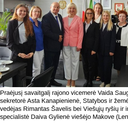
Praėjusį savaitgalį rajono vicemerė Vaida Sau
sekretorė Asta Kanapienienė, Statybos ir žemė
vedėjas Rimantas Šavelis bei Viešųjų ryšių ir 
specialistė Daiva Gylienė viešėjo Makove (Lenk