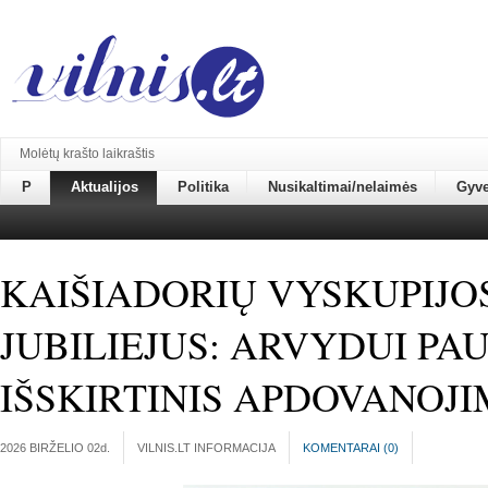
Molėtų krašto laikraštis
P
Aktualijos
Politika
Nusikaltimai/nelaimės
Gyv
KAIŠIADORIŲ VYSKUPIJO
JUBILIEJUS: ARVYDUI PAU
IŠSKIRTINIS APDOVANOJ
2026 BIRŽELIO 02
d.
VILNIS.LT INFORMACIJA
KOMENTARAI (
0
)