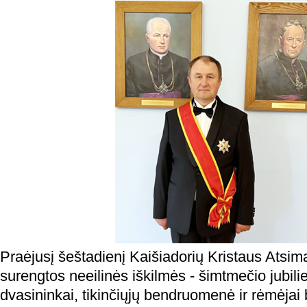
Praėjusį šeštadienį Kaišiadorių Kristaus Atsi
surengtos neeilinės iškilmės - šimtmečio jubiliej
dvasininkai, tikinčiųjų bendruomenė ir rėmėjai b