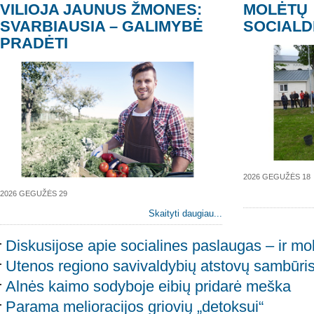
VILIOJA JAUNUS ŽMONES:
MOLĖTŲ
SVARBIAUSIA – GALIMYBĖ
SOCIALD
PRADĖTI
2026 GEGUŽĖS 18
2026 GEGUŽĖS 29
Skaityti daugiau...
Diskusijose apie socialines paslaugas – ir mol
Utenos regiono savivaldybių atstovų sambūri
Alnės kaimo sodyboje eibių pridarė meška
Parama melioracijos griovių „detoksui“