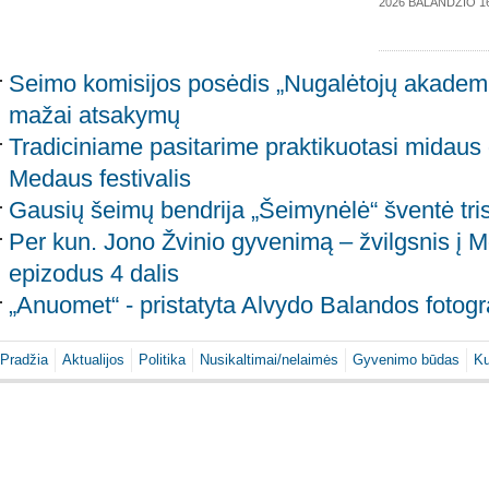
2026 BALANDŽIO 1
Seimo komisijos posėdis „Nugalėtojų akademij
mažai atsakymų
Tradiciniame pasitarime praktikuotasi midaus
Medaus festivalis
Gausių šeimų bendrija „Šeimynėlė“ šventė tri
Per kun. Jono Žvinio gyvenimą – žvilgsnis į Mo
epizodus 4 dalis
„Anuomet“ - pristatyta Alvydo Balandos fotogr
Pradžia
Aktualijos
Politika
Nusikaltimai/nelaimės
Gyvenimo būdas
Ku