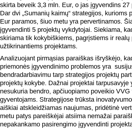
skirta beveik 3,3 mln. Eur, o jas įgyvendins 27 
Dar dvi „Sumanių kaimų“ strategijos, kurioms 
Eur paramos, šiuo metu yra pervertinamos. Šia
įgyvendinti 5 projektų vykdytojai. Siekiama, k
skiriama tik kokybiškiems, pagrįstiems ir realų
užtikrinantiems projektams.
Analizuojant pirmąsias paraiškas išryškėjo, ka
priemonės įgyvendinimo problemos yra susijus
bendradarbiavimu tarp strategijos projektų pa
projektų kokybe. Dažnai projektai tarpusavyje y
nesukuria bendro, apčiuopiamo poveikio VVG teri
gyventojams. Strategijose trūksta inovatyvu
aiškiai atskleidžiamas naujumas, pridėtinė vert
metu patys pareiškėjai atsiima nemažai paraišk
nepakankamo pasirengimo įgyvendinti projektą