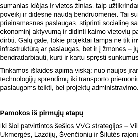
sumanias idėjas ir vietos žinias, taip užtikrind
poveikį ir didesnę naudą bendruomenei. Tai sud
prieinamesnes paslaugas, stiprinti socialinę sa
ekonominį aktyvumą ir didinti kaimo vietovių p
dirbti. Galų gale, tokie projektai tampa ne tik inv
infrastruktūrą ar paslaugas, bet ir į žmones – 
bendradarbiauti, kurti ir kartu spręsti sunkumus
Tinkamos išlaidos apima viską: nuo naujos įran
technologijų sprendimų iki transporto priemonių
paslaugoms teikti, bei projektų administravimo
Pamokos iš pirmųjų etapų
Iki šiol patvirtintos šešios VVG strategijos – V
Ukmergės, Lazdijų, Švenčionių ir Šilutės rajon