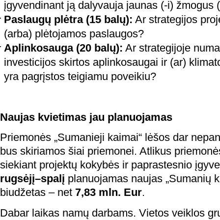
įgyvendinant ją dalyvauja jaunas (-i) žmogus (
Paslaugų plėtra (15 balų):
Ar strategijos pro
(arba) plėtojamos paslaugos?
Aplinkosauga (20 balų):
Ar strategijoje numat
investicijos skirtos aplinkosaugai ir (ar) klimat
yra pagrįstos teigiamu poveikiu?
Naujas kvietimas jau planuojamas
Priemonės „Sumanieji kaimai“ lėšos dar nepanau
bus skiriamos šiai priemonei. Atlikus priemonės
siekiant projektų kokybės ir paprastesnio įgy
rugsėjį–spalį
planuojamas naujas „Sumanių ka
biudžetas – net
7,83 mln. Eur
.
Dabar laikas namų darbams. Vietos veiklos gru