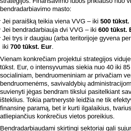
strategijos. Finansavimo lubos priklauso nuo vi
bendradarbiavimo masto:
Jei paraišką teikia viena VVG – iki
500 tūkst.
Jei bendradarbiauja dvi VVG – iki
600 tūkst. 
Jei trys ir daugiau (arba teritorijoje gyvena pe
iki
700 tūkst. Eur
.
Vienam konkrečiam projektui strategijos viduje
tūkst. Eur, o intensyvumas siekia nuo 40 iki 85
socialiniam, bendruomeniniam ar privačiam ver
bendruomenėms, savivaldybių administracijom
suvienyti jėgas bendram tikslui pasitelkiant sa
išteklius. Tokia partnerystė leidžia ne tik efek
finansinę paramą, bet ir kurti ilgalaikius, tvari
atliepiančius konkrečius vietos poreikius.
Bendradarbiaudami skirtingi sektoriai gali sujung