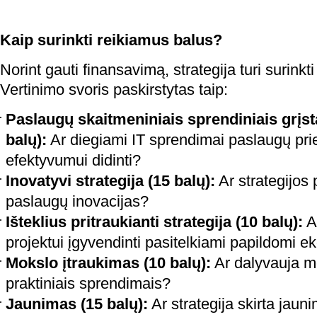
Kaip surinkti reikiamus balus?
Norint gauti finansavimą, strategija turi surinkt
Vertinimo svoris paskirstytas taip:
Paslaugų
skaitmeniniais sprendiniais grįst
balų):
Ar diegiami IT sprendimai paslaugų pri
efektyvumui didinti?
Inovatyvi strategija (15 balų):
Ar strategijos p
paslaugų inovacijas?
Išteklius pritraukianti strategija (10 balų):
Ar
projektui įgyvendinti pasitelkiami papildomi ek
Mokslo įtraukimas (10 balų):
Ar dalyvauja mo
praktiniais sprendimais?
Jaunimas (15 balų):
Ar strategija skirta jauni