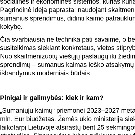
socialinės ir ekonominės sistemos, kurias kuri
Pagrindinė idėja paprasta: naudojant skaitmeni
sumanius sprendimus, didinti kaimo patraukl
kokybę.
Čia svarbiausia ne technika pati savaime, o 
susitelkimas siekiant konkretaus, vietos stipryb
Nuo skaitmenizuotų viešųjų paslaugų iki žied
sprendimų – sumanus kaimas ieško atsakymų 
išbandymus moderniais būdais.
Pinigai ir galimybės: kiek ir kam?
„Sumaniųjų kaimų“ priemonei 2023–2027 metam
mln. Eur biudžetas. Žemės ūkio ministerija siek
laikotarpį Lietuvoje atsirastų bent 25 sėkmin