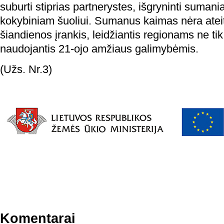
suburti stiprias partnerystes, išgryninti sumania
kokybiniam šuoliui. Sumanus kaimas nėra ateiti
šiandienos įrankis, leidžiantis regionams ne tik iš
naudojantis 21-ojo amžiaus galimybėmis.
(Užs. Nr.3)
Komentarai