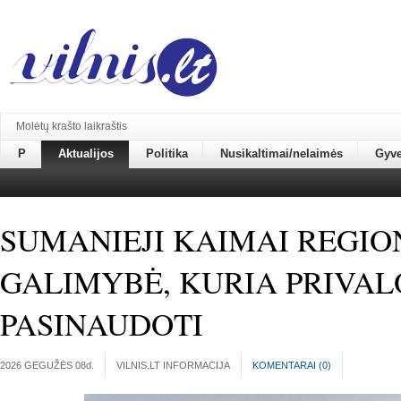
Molėtų krašto laikraštis
P
Aktualijos
Politika
Nusikaltimai/nelaimės
Gyv
SUMANIEJI KAIMAI REGIO
GALIMYBĖ, KURIA PRIVA
PASINAUDOTI
2026 GEGUŽĖS 08
d.
VILNIS.LT INFORMACIJA
KOMENTARAI (
0
)