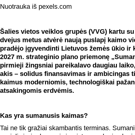
Nuotrauka iš pexels.com
Šalies vietos veiklos grupės (VVG) kartu su 
dvejus metus atvėrė naują puslapį kaimo viet
pradėjo įgyvendinti Lietuvos žemės ūkio ir
2027 m. strateginio plano priemonę „Suman
pirmieji žingsniai pareikalavo daugiau laiko,
akis – solidus finansavimas ir ambicingas t
kaimus moderniomis, technologiškai pažangi
atsakingomis erdvėmis.
Kas yra sumanusis kaimas?
Tai ne tik gražiai skambantis terminas. Sumanie