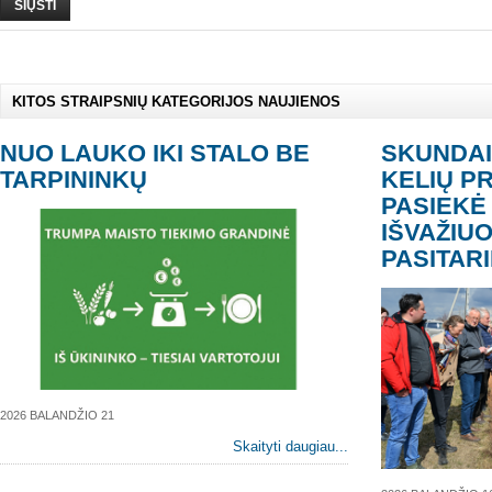
SIŲSTI
KITOS STRAIPSNIŲ KATEGORIJOS NAUJIENOS
NUO LAUKO IKI STALO BE
SKUNDAI
TARPININKŲ
KELIŲ P
PASIEKĖ 
IŠVAŽIU
PASITAR
2026 BALANDŽIO 21
Skaityti daugiau...