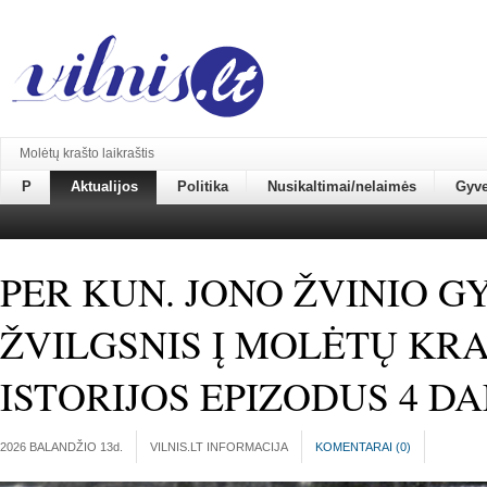
Molėtų krašto laikraštis
P
Aktualijos
Politika
Nusikaltimai/nelaimės
Gyv
PER KUN. JONO ŽVINIO G
ŽVILGSNIS Į MOLĖTŲ KR
ISTORIJOS EPIZODUS 4 DA
2026 BALANDŽIO 13
d.
VILNIS.LT INFORMACIJA
KOMENTARAI (
0
)