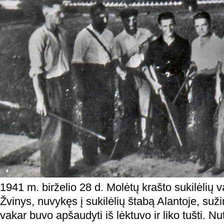
1941 m. birželio 28 d. Molėtų krašto sukilėlių
Žvinys, nuvykęs į sukilėlių štabą Alantoje, suž
vakar buvo apšaudyti iš lėktuvo ir liko tušti. Nu