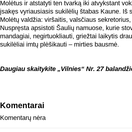
Molėtus ir atstatyti ten tvarką iki atvykstant v
įsakęs vyriausiasis sukilėlių štabas Kaune. Iš su
Molėtų valdžia: viršaitis, valsčiaus sekretorius, 
Nuspręsta apsistoti Šaulių namuose, kurie stov
mandagiai, negirtuokliauti, griežtai laikytis dr
sukilėliai imtų plėšikauti – mirties bausmė.
Daugiau skaitykite „Vilnies“ Nr. 27 balandži
Komentarai
Komentarų nėra