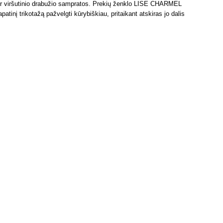
io ir viršutinio drabužio sampratos. Prekių ženklo LISE CHARMEL
patinį trikotažą pažvelgti kūrybiškiau, pritaikant atskiras jo dalis