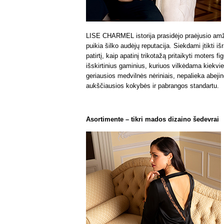
LISE CHARMEL istorija prasidėjo praėjusio amži
puikia šilko audėjų reputacija. Siekdami įtikt
patirtį, kaip apatinį trikotažą pritaikyti moters f
išskirtinius gaminius, kuriuos vilkėdama kiekvien
geriausios medvilnės nėriniais, nepalieka abej
aukščiausios kokybės ir pabrangos standartu.
Asortimente – tikri mados dizaino šedevrai