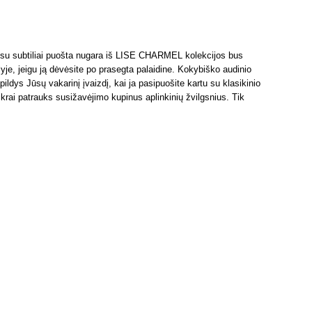
 su subtiliai puošta nugara iš LISE CHARMEL kolekcijos bus
lyje, jeigu ją dėvėsite po prasegta palaidine. Kokybiško audinio
apildys Jūsų vakarinį įvaizdį, kai ja pasipuošite kartu su klasikinio
krai patrauks susižavėjimo kupinus aplinkinių žvilgsnius. Tik