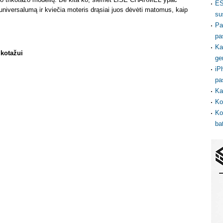
ES
universalumą ir kviečia moteris drąsiai juos dėvėti matomus, kaip
su
Pa
pa
Ka
ikotažui
ge
iP
pa
Ka
Ko
Ko
ba