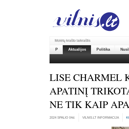
Molėtų krašto laikraštis
P
Aktualijos
Politika
Nusi
LISE CHARMEL K
APATINĮ TRIKOT
NE TIK KAIP AP
2024 SPALIO 04
d.
VILNIS.LT INFORMACIJA
K