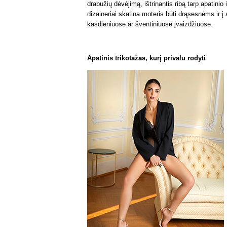
drabužių dėvėjimą, ištrinantis ribą tarp apatin
dizaineriai skatina moteris būti drąsesnėms ir į a
kasdieniuose ar šventiniuose įvaizdžiuose.
Apatinis trikotažas, kurį privalu rodyti