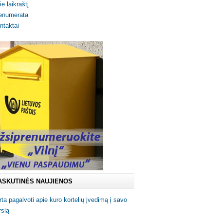
ie laikraštį
enumerata
ntaktai
ASKUTINĖS NAUJIENOS
rta pagalvoti apie kuro kortelių įvedimą į savo
rslą