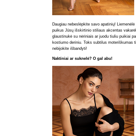
Daugiau nebeslėpkite savo apatinių! Liemenėlė
puikus Jūsų išskirtinio stiliaus akcentas vakarė
glaustinukė su nėriniais ar juodu tiuliu puikiai p
kostiumo deriniu. Toks subtilus moteriškumas ti
nebijokite išbandyti!
Naktiniai ar suknelė? O gal abu!