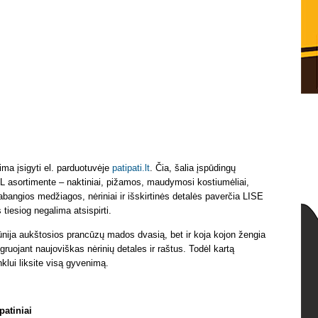
ma įsigyti el. parduotuvėje
patipati.lt
. Čia, šalia įspūdingų
L asortimente – naktiniai, pižamos, maudymosi kostiumėliai,
prabangios medžiagos, nėriniai ir išskirtinės detalės paverčia LISE
iesiog negalima atsispirti.
 įkūnija aukštosios prancūzų mados dvasią, bet ir koja kojon žengia
gruojant naujoviškas nėrinių detales ir raštus. Todėl kartą
lui liksite visą gyvenimą.
patiniai