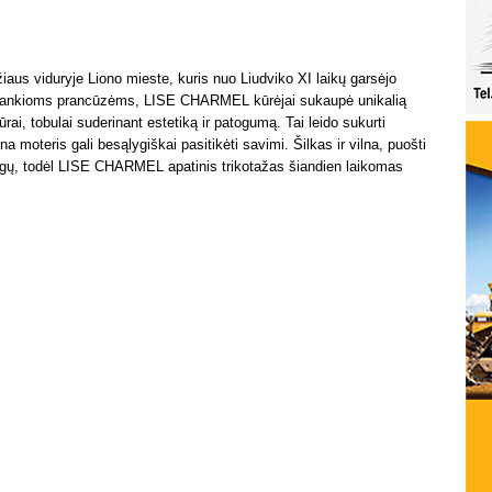
aus viduryje Liono mieste, kuris nuo Liudviko XI laikų garsėjo
i išrankioms prancūzėms, LISE CHARMEL kūrėjai sukaupė unikalią
igūrai, tobulai suderinant estetiką ir patogumą. Tai leido sukurti
a moteris gali besąlygiškai pasitikėti savimi. Šilkas ir vilna, puošti
ingų, todėl LISE CHARMEL apatinis trikotažas šiandien laikomas