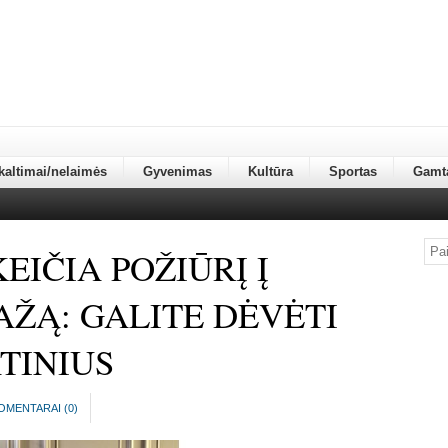
kaltimai/nelaimės
Gyvenimas
Kultūra
Sportas
Gamt
EIČIA POŽIŪRĮ Į
AŽĄ: GALITE DĖVĖTI
ATINIUS
OMENTARAI (
0
)