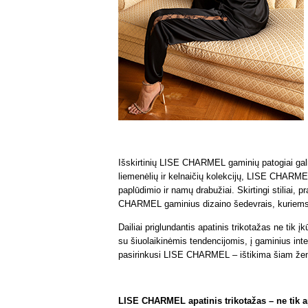
Išskirtinių LISE CHARMEL gaminių patogiai gali
liemenėlių ir kelnaičių kolekcijų, LISE CHARME
paplūdimio ir namų drabužiai. Skirtingi stiliai, 
CHARMEL gaminius dizaino šedevrais, kuriems t
Dailiai priglundantis apatinis trikotažas ne tik
su šiuolaikinėmis tendencijomis, į gaminius inte
pasirinkusi LISE CHARMEL – ištikima šiam ženk
LISE CHARMEL apatinis trikotažas – ne tik a