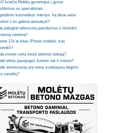
O kviečia Molėtų gyventojus į gyvus
sitikimus su specialistais
plūdimio kosmetikos rinkinys: ką tikrai verta
siimti ir ko galima atsisakyti?
ip palyginti televizorių pasiūlymus ir išsirinkti
riausią variantą?
hone 17e ar kitas iPhone modelis: kurį
sirinkti?
da įmonei verta keisti elektros tiekėją?
dėl erkės pavojingos šunims net ir mieste?
dėl amortizacija yra viena svarbiausių bėgimo
tų savybių?