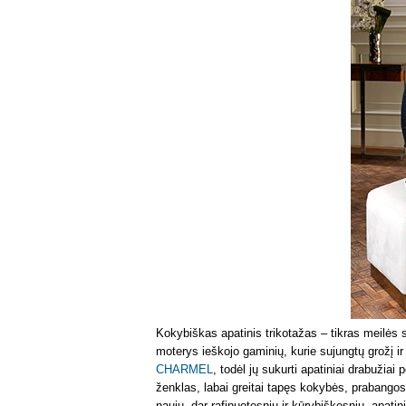
Kokybiškas apatinis trikotažas – tikras meilės s
moterys ieškojo gaminių, kurie sujungtų grožį 
CHARMEL
, todėl jų sukurti apatiniai drabužiai
ženklas, labai greitai tapęs kokybės, prabangos
naujų, dar rafinuotesnių ir kūrybiškesnių, apa