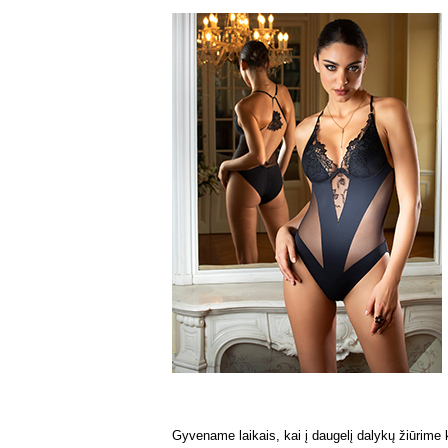
Gyvename laikais, kai į daugelį dalykų žiūrime ki