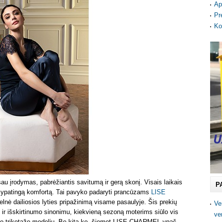
Ap
Pr
Ko
au įrodymas, pabrėžiantis savitumą ir gerą skonį. Visais laikais
P
ir ypatingą komfortą. Tai pavyko padaryti prancūzams
LISE
 pelnė dailiosios lyties pripažinimą visame pasaulyje. Šis prekių
Ve
 ir išskirtinumo sinonimu, kiekvieną sezoną moterims siūlo vis
ve
tinio trikotažo modelių. Be kita ko, šiemet LISE CHARMEL ypač