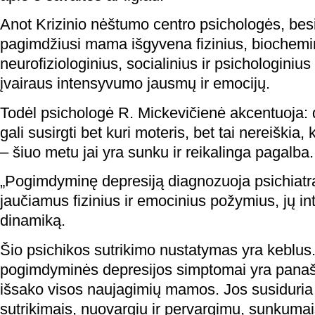
Anot Krizinio nėštumo centro psichologės, besil
pagimdžiusi mama išgyvena fizinius, biochemi
neurofiziologinius, socialinius ir psichologiniu
įvairaus intensyvumo jausmų ir emocijų.
Todėl psichologė R. Mickevičienė akcentuoja:
gali susirgti bet kuri moteris, bet tai nereiškia
– šiuo metu jai yra sunku ir reikalinga pagalba.
„Pogimdyminę depresiją diagnozuoja psichiatr
jaučiamus fizinius ir emocinius požymius, jų i
dinamiką.
Šio psichikos sutrikimo nustatymas yra keblus
pogimdyminės depresijos simptomai yra panašū
išsako visos naujagimių mamos. Jos susiduria 
sutrikimais, nuovargiu ir pervargimu, sunkumai