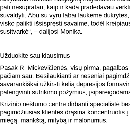
pati nesupratau, kaip ir kada pradėdavau verk
suvaldyti. Abu su vyru labai laukėme dukrytės
visko palikti išsispręsti savaime, todėl kreipiau
susitvarkė“, – dalijosi Monika.
Užduokite sau klausimus
Pasak R. Mickevičienės, visų pirma, pagalbos r
pačiam sau. Besilaukianti ar neseniai pagimdži
savarankiškai užkirsti kelią depresijos formavim
palengvinti sutrikimo požymius, įsipareigodama
Krizinio nėštumo centre dirbanti specialistė bes
pagimdžiusias klientes drąsina koncentruotis į p
miegą, mankštą, mitybą ir malonumus.