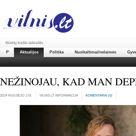
Molėtų krašto laikraštis
P
Aktualijos
Politika
Nusikaltimai/nelaimės
Gyv
NEŽINOJAU, KAD MAN DEP
2024 RUGSĖJO 17
d.
VILNIS.LT INFORMACIJA
KOMENTARAI (
0
)