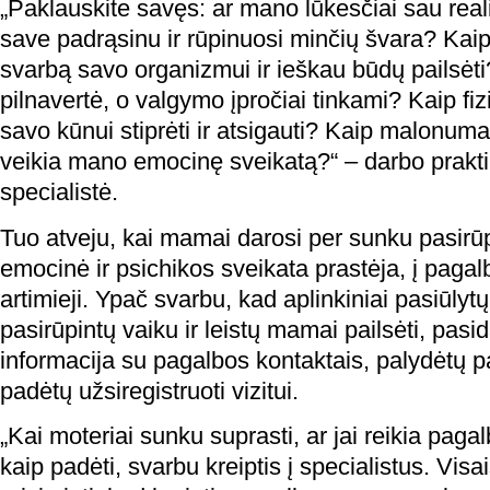
„Paklauskite savęs: ar mano lūkesčiai sau reali
save padrąsinu ir rūpinuosi minčių švara? Kai
svarbą savo organizmui ir ieškau būdų pailsėt
pilnavertė, o valgymo įpročiai tinkami? Kaip f
savo kūnui stiprėti ir atsigauti? Kaip malonumai
veikia mano emocinę sveikatą?“ – darbo prakti
specialistė.
Tuo atveju, kai mamai darosi per sunku pasirūp
emocinė ir psichikos sveikata prastėja, į pagal
artimieji. Ypač svarbu, kad aplinkiniai pasiūly
pasirūpintų vaiku ir leistų mamai pailsėti, pasi
informacija su pagalbos kontaktais, palydėtų p
padėtų užsiregistruoti vizitui.
„Kai moteriai sunku suprasti, ar jai reikia paga
kaip padėti, svarbu kreiptis į specialistus. Visa