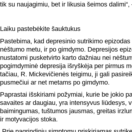
tik su naujagimiu, bet ir likusia šeimos dalimi“,
Laiku pastebėkite šauktukus
Pastebima, kad depresinio sutrikimo epizodas ga
nėštumo metu, ir po gimdymo. Depresijos epi
nustatomi pusketvirto karto dažniau nei nėštu
pogimdyminė depresija išryškėja per pirmus 
tačiau, R. Mickevičienės teigimu, ji gali pasireik
pusmečiui ar net metams po gimdymo.
Paprastai išskiriami požymiai, kurie be jokio p
savaites ar daugiau, yra intensyvus liūdesys, 
baimingumas, tuštumos jausmas, greitas irzlum
ir motyvacijos stoka.
„Prie pagrindinių simptomų priskiriamas sutrikę