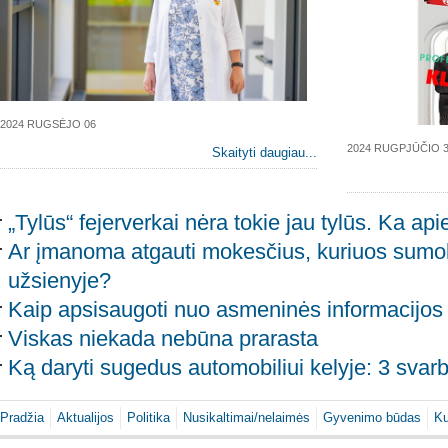
2024 RUGSĖJO 06
2024 RUGPJŪČIO 
Skaityti daugiau...
„Tylūs“ fejerverkai nėra tokie jau tylūs. Ka ap
Ar įmanoma atgauti mokesčius, kuriuos sumok
užsienyje?
Kaip apsisaugoti nuo asmeninės informacijos
Viskas niekada nebūna prarasta
Ką daryti sugedus automobiliui kelyje: 3 svarb
Pradžia
Aktualijos
Politika
Nusikaltimai/nelaimės
Gyvenimo būdas
Ku