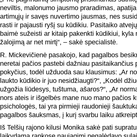
neviltis, malonumo jausmo praradimas, apatij
artimųjų ir savęs nuvertimo jausmas, nes sus
rasti ir pajausti ryšį su kūdikiu. Pasitaiko atve
baimė sužeisti ar kitaip pakenkti kūdikiui, kyla
žalojimą ar net mirtį“, – sakė specialistė.
R. Mickevičienė pasakojo, kad pagalbos besik
neretai pačios pastebi dažniau pasitaikančius
pokyčius, todėl užduoda sau klausimus: „Ar nor
laukto kūdikio ir juo nesidžiaugti?“, „Kodėl dži
užgožia liūdesys, tuštuma, ašaros?“, „Ar normal
nors ateis ir išgelbės mane nuo mano pačios k
psichologės, tai yra pirmieji raudonieji šauktuk
pagalbos šauksmas, į kurį svarbu laiku atkreip
Iš Telšių rajono kilusi Monika sakė pati suprat
laikydama rankose naujagimį negalėdavo sulaik