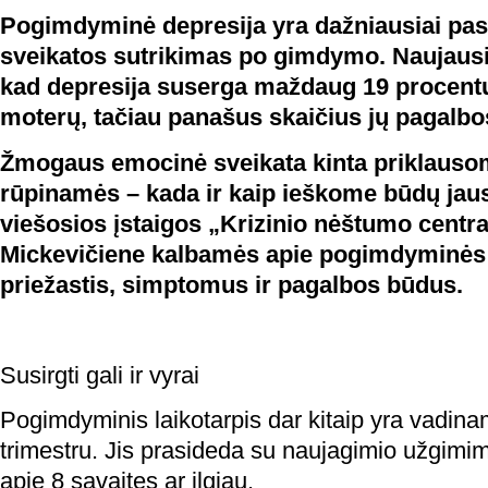
Pogimdyminė depresija yra dažniausiai pasi
sveikatos sutrikimas po gimdymo. Naujausi 
kad depresija suserga maždaug 19 procent
moterų, tačiau panašus skaičius jų pagalbos
Žmogaus emocinė sveikata kinta priklausoma
rūpinamės – kada ir kaip ieškome būdų jaus
viešosios įstaigos „Krizinio nėštumo centr
Mickevičiene kalbamės apie pogimdyminės 
priežastis, simptomus ir pagalbos būdus.
Susirgti gali ir vyrai
Pogimdyminis laikotarpis dar kitaip yra vadina
trimestru. Jis prasideda su naujagimio užgimi
apie 8 savaites ar ilgiau.