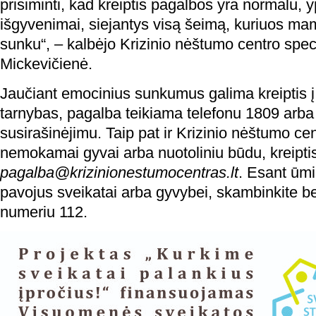
prisiminti, kad kreiptis pagalbos yra normalu, 
išgyvenimai, siejantys visą šeimą, kuriuos mam
sunku“, – kalbėjo Krizinio nėštumo centro speci
Mickevičienė.
Jaučiant emocinius sunkumus galima kreiptis
tarnybas, pagalba teikiama telefonu 1809 arba 
susirašinėjimu. Taip pat ir Krizinio nėštumo ce
nemokamai gyvai arba nuotoliniu būdu, kreiptis
pagalba@krizinionestumocentras.lt
. Esant ūmi
pavojus sveikatai arba gyvybei, skambinkite 
numeriu 112.