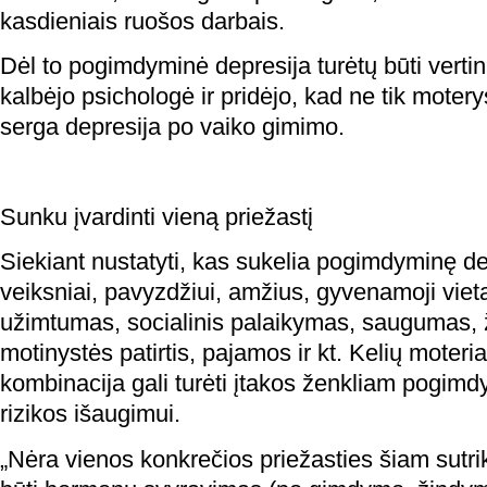
kasdieniais ruošos darbais.
Dėl to pogimdyminė depresija turėtų būti verti
kalbėjo psichologė ir pridėjo, kad ne tik moterys
serga depresija po vaiko gimimo.
Sunku įvardinti vieną priežastį
Siekiant nustatyti, kas sukelia pogimdyminę depr
veiksniai, pavyzdžiui, amžius, gyvenamoji vieta
užimtumas, socialinis palaikymas, saugumas, 
motinystės patirtis, pajamos ir kt. Kelių moteri
kombinacija gali turėti įtakos ženkliam pogim
rizikos išaugimui.
„Nėra vienos konkrečios priežasties šiam sutriki