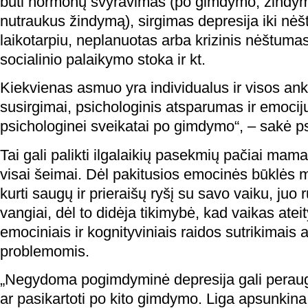
būti hormonų svyravimas (po gimdymo, žindymo
nutraukus žindymą), sirgimas depresija iki n
laikotarpiu, neplanuotas arba krizinis nėštumas
socialinio palaikymo stoka ir kt.
Kiekvienas asmuo yra individualus ir visos ank
susirgimai, psichologinis atsparumas ir emocij
psichologinei sveikatai po gimdymo“, – sakė p
Tai gali palikti ilgalaikių pasekmių pačiai mamai
visai šeimai. Dėl pakitusios emocinės būklės
kurti saugų ir prieraišų ryšį su savo vaiku, juo 
vangiai, dėl to didėja tikimybė, kad vaikas atei
emociniais ir kognityviniais raidos sutrikimais 
problemomis.
„Negydoma pogimdyminė depresija gali peraugti
ar pasikartoti po kito gimdymo. Liga apsunki