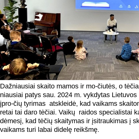
Dažniausiai skaito mamos ir mo-čiutės, o tėčiai, 
niausiai patys sau. 2024 m. vykdytas Lietuvos
įpro-čių tyrimas atskleidė, kad vaikams skaito
retai tai daro tėčiai. Vaikų raidos specialistai ka
dėmesį, kad tėčių skaitymas ir įsitraukimas į s
vaikams turi labai didelę reikšmę.