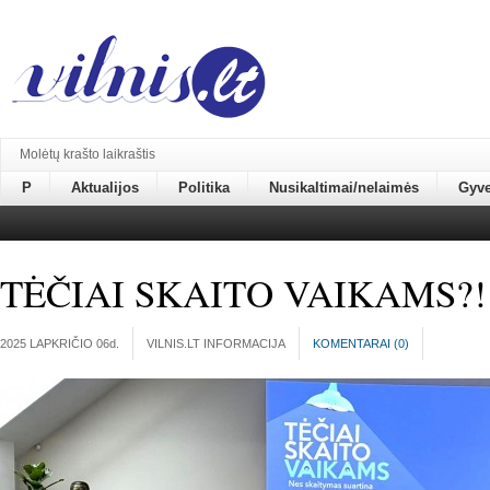
Molėtų krašto laikraštis
P
Aktualijos
Politika
Nusikaltimai/nelaimės
Gyv
TĖČIAI SKAITO VAIKAMS?!
2025 LAPKRIČIO 06
d.
VILNIS.LT INFORMACIJA
KOMENTARAI (
0
)