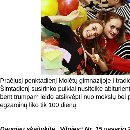
Praėjusį penktadienį Molėtų gimnazijoje į tradi
Šimtadienį susirinko puikiai nusiteikę abiturien
bent trumpam leido atsikvėpti nuo mokslų bei p
egzaminų liko tik 100 dienų.
Daugiau skaitykite „Vilnies“ Nr. 15 vasario 