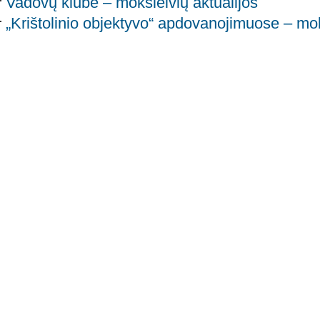
Vadovų klube – moksleivių aktualijos
„Krištolinio objektyvo“ apdovanojimuose – mol