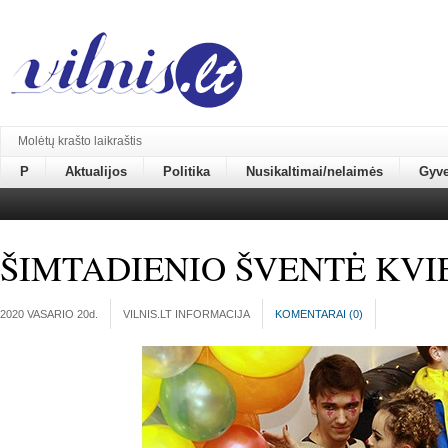
Molėtų krašto laikraštis
P
Aktualijos
Politika
Nusikaltimai/nelaimės
Gyv
ŠIMTADIENIO ŠVENTĖ KVIE
2020 VASARIO 20
d.
VILNIS.LT INFORMACIJA
KOMENTARAI (
0
)