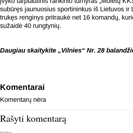
įvyko tarptautinis rankinio turnyras „Molėtų K
subūręs jaunuosius sportininkus iš Lietuvos ir 
trukęs renginys pritraukė net 16 komandų, kur
sužaidė 40 rungtynių.
Daugiau skaitykite „Vilnies“ Nr. 28 balandži
Komentarai
Komentarų nėra
Rašyti komentarą
Vardas