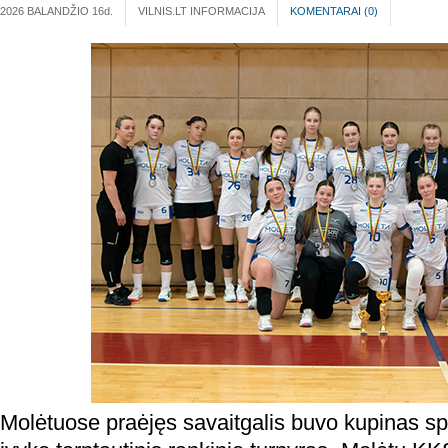
2026 BALANDŽIO 16
d.
VILNIS.LT INFORMACIJA
KOMENTARAI (
0
)
Molėtuose praėjęs savaitgalis buvo kupinas spo