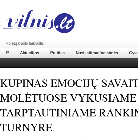
Molėtų krašto laikraštis
P
Aktualijos
Politika
Nusikaltimai/nelaimės
Gyv
KUPINAS EMOCIJŲ SAVAI
MOLĖTUOSE VYKUSIAME
TARPTAUTINIAME RANKI
TURNYRE