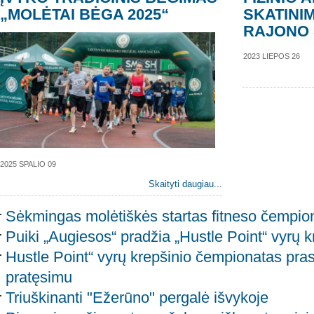
„MOLĖTAI BĖGA 2025“
SKATINI
RAJONO 
2023 LIEPOS 26
2025 SPALIO 09
Skaityti daugiau...
Sėkmingas molėtiškės startas fitneso čempio
Puiki „Augiesos“ pradžia „Hustle Point“ vyrų 
Hustle Point“ vyrų krepšinio čempionatas pra
pratęsimu
Triuškinanti "Ežerūno" pergalė išvykoje