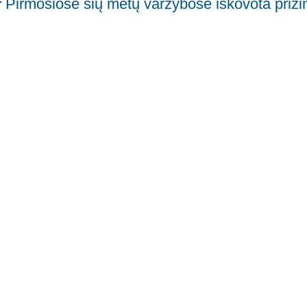
Pirmosiose šių metų varžybose iškovota prizi