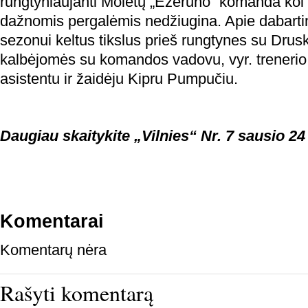
rungtyniaujanti Molėtų „Ežerūno“ komanda kol
dažnomis pergalėmis nedžiugina. Apie dabartinį
sezonui keltus tikslus prieš rungtynes su Dr
kalbėjomės su komandos vadovu, vyr. trenerio
asistentu ir žaidėju Kipru Pumpučiu.
Daugiau skaitykite „Vilnies“ Nr. 7 sausio 24
Komentarai
Komentarų nėra
Rašyti komentarą