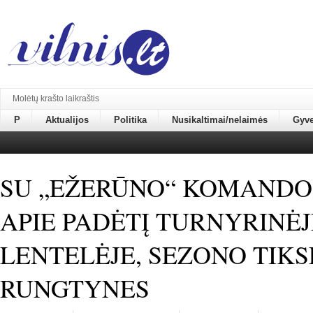
Molėtų krašto laikraštis
P
Aktualijos
Politika
Nusikaltimai/nelaimės
Gyv
SU „EŽERŪNO“ KOMANDO
APIE PADĖTĮ TURNYRINĖJ
LENTELĖJE, SEZONO TIKS
RUNGTYNES