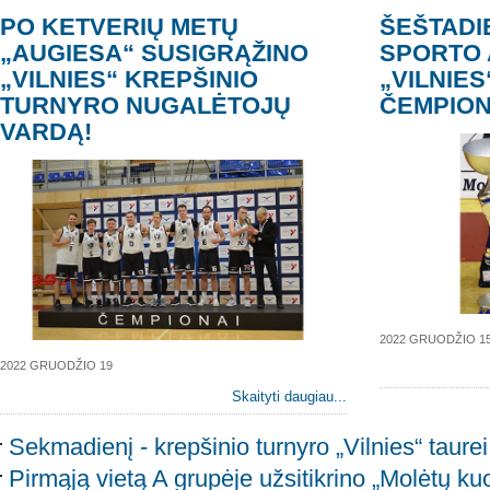
PO KETVERIŲ METŲ
ŠEŠTADI
„AUGIESA“ SUSIGRĄŽINO
SPORTO 
„VILNIES“ KREPŠINIO
„VILNIES
TURNYRO NUGALĖTOJŲ
ČEMPION
VARDĄ!
2022 GRUODŽIO 1
2022 GRUODŽIO 19
Skaityti daugiau...
Sekmadienį - krepšinio turnyro „Vilnies“ taurei 
Pirmąją vietą A grupėje užsitikrino „Molėtų ku