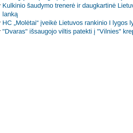
Kulkinio šaudymo trenerė ir daugkartinė Lie
lanką
HC „Molėtai“ įveikė Lietuvos rankinio I lygos l
"Dvaras" išsaugojo viltis patekti į "Vilnies" kre