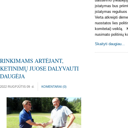
balsavimo (neabejoj
įstatymas bus priimt
įstatymas reguliuos v
Verta atkreipti dėmes
nuostatos lies polit
komitetai) veiklą. 
nusimato politinių 
Skaityti daugiau...
RINKIMAMS ARTĖJANT,
KETINIMŲ JUOSE DALYVAUTI
DAUGĖJA
2022 RUGPJŪTIS 09
d.
KOMENTARAI (
0
)