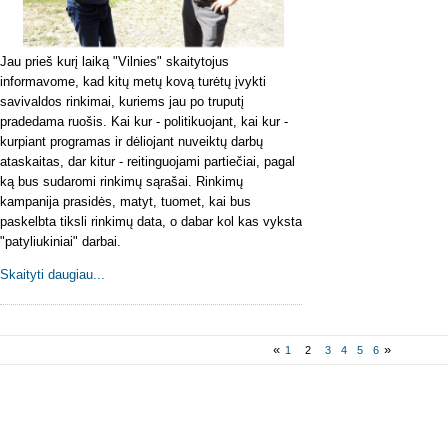
Jau prieš kurį laiką "Vilnies" skaitytojus
informavome, kad kitų metų kovą turėtų įvykti
savivaldos rinkimai, kuriems jau po truputį
pradedama ruošis. Kai kur - politikuojant, kai kur -
kurpiant programas ir dėliojant nuveiktų darbų
ataskaitas, dar kitur - reitinguojami partiečiai, pagal
ką bus sudaromi rinkimų sąrašai. Rinkimų
kampanija prasidės, matyt, tuomet, kai bus
paskelbta tiksli rinkimų data, o dabar kol kas vyksta
"patyliukiniai" darbai.
Skaityti daugiau...
«
»
1
2
3
4
5
6