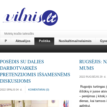
Molėtų krašto laikraštis
P
Aktualijos
Politika
Nusikaltimai/nelaimės
Gyv
POSĖDIS SU DALIES
RUGSĖJIS: 
DARBOTVARKĖS
MUMS
PRETENZIJOMIS IŠSAMESNĖMS
2022 RUGSĖJIS 29
d.
DISKUSIJOMS
Rugsėjis turtingas į
2022 SPALIS 04
d.
KOMENTARAI (
0
)
iššūkių ir juose ats
– perėjimas į kitokį
dienas, kai tamsos 
aplinkui.