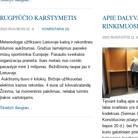
RUGPJŪČIO KARŠTYMETIS
APIE DALYV
RINKIMUOSE
2022 RUGSĖJIS 01
d.
KOMENTARAI (
0
)
2022 RUGPJŪTIS 11
d
Metereologai užfiksavo Lietuvoje kaitrą ir rekordines
šilumos aukštumas. Gražius laimėjimus pasiekė
mūsų sportininkai Europoje. Pasaulio sveikatos
organizacija praneša: šiais metais nuo covido
pasaulyje mirė 1 milijonas. Beždžionių raupai jau ir
Lietuvoje.
Aukštumų buvo ir kitokių. Biržoje užfiksuotas
elektros kainos rekordas: 4 eurai už kilovatvalandę.
Žinoma, tai momentinis pakilimas, nelabai turintis
įtakos vartotojams.
Tęsiant kalbą apie 
labai svarbiais yra 
Skaityti daugiau...
kodeksas (Seimas šį
Konstitucinio įstaty
liepos 20 d.) bei Po
kurio galutiniam pr