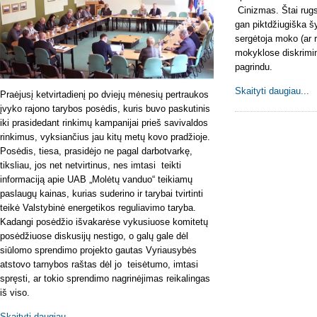
Cinizmas. Štai rugsė
gan piktdžiugiška š
sergėtoja moko (ar
mokyklose diskrimin
pagrindu.
Skaityti daugiau...
Praėjusį ketvirtadienį po dviejų mėnesių pertraukos
įvyko rajono tarybos posėdis, kuris buvo paskutinis
iki prasidedant rinkimų kampanijai prieš savivaldos
rinkimus, vyksiančius jau kitų metų kovo pradžioje.
Posėdis, tiesa, prasidėjo ne pagal darbotvarkę,
tiksliau, jos net netvirtinus, nes imtasi teikti
informaciją apie UAB „Molėtų vanduo“ teikiamų
paslaugų kainas, kurias suderino ir tarybai tvirtinti
teikė Valstybinė energetikos reguliavimo taryba.
Kadangi posėdžio išvakarėse vykusiuose komitetų
posėdžiuose diskusijų nestigo, o galų gale dėl
siūlomo sprendimo projekto gautas Vyriausybės
atstovo tarnybos raštas dėl jo teisėtumo, imtasi
spręsti, ar tokio sprendimo nagrinėjimas reikalingas
iš viso.
Skaityti daugiau...