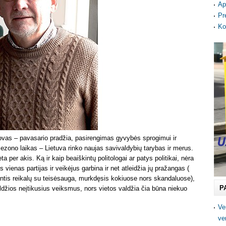
Ap
Pr
Ko
Kovas – pavasario pradžia, pasirengimas gyvybės sprogimui ir
 sezono laikas – Lietuva rinko naujas savivaldybių tarybas ir merus.
ėta per akis. Ką ir kaip beaiškintų politologai ar patys politikai, nėra
ienas partijas ir veikėjus garbina ir net atleidžia jų pražangas (
rintis reikalų su teisėsauga, murkdęsis kokiuose nors skandaluose),
P
ldžios neįtikusius veiksmus, nors vietos valdžia čia būna niekuo
Ve
ve