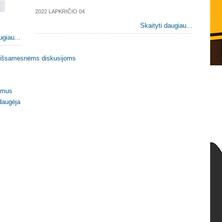
2022 LAPKRIČIO 04
Skaityti daugiau...
ugiau...
s išsamesnėms diskusijoms
kimus
daugėja