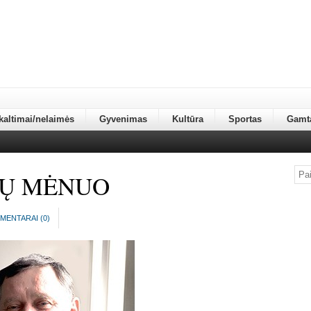
kaltimai/nelaimės
Gyvenimas
Kultūra
Sportas
Gamt
IŲ MĖNUO
MENTARAI (
0
)