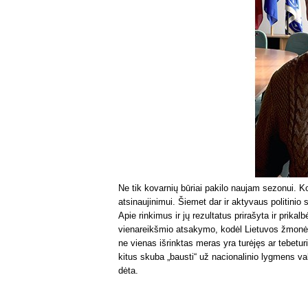
Ne tik kovarnių būriai pakilo naujam sezonui. 
atsinaujinimui. Šiemet dar ir aktyvaus politinio
Apie rinkimus ir jų rezultatus prirašyta ir prikalb
vienareikšmio atsakymo, kodėl Lietuvos žmonės v
ne vienas išrinktas meras yra turėjęs ar tebetu
kitus skuba „bausti“ už nacionalinio lygmens va
dėta.