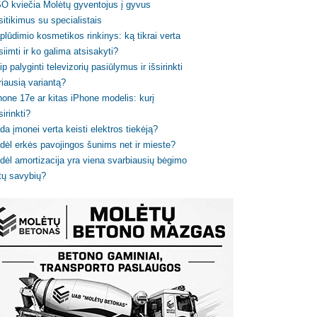
O kviečia Molėtų gyventojus į gyvus
sitikimus su specialistais
plūdimio kosmetikos rinkinys: ką tikrai verta
siimti ir ko galima atsisakyti?
ip palyginti televizorių pasiūlymus ir išsirinkti
riausią variantą?
hone 17e ar kitas iPhone modelis: kurį
sirinkti?
da įmonei verta keisti elektros tiekėją?
dėl erkės pavojingos šunims net ir mieste?
dėl amortizacija yra viena svarbiausių bėgimo
tų savybių?