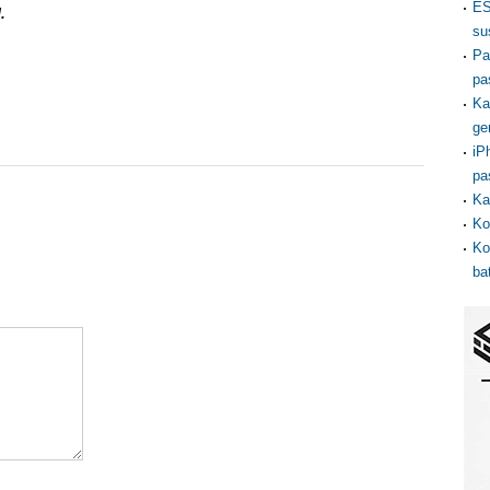
ES
.
su
Pa
pa
Ka
ge
iP
pa
Ka
Ko
Ko
ba