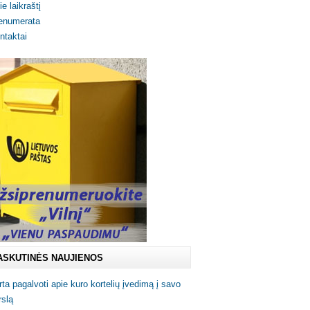
ie laikraštį
enumerata
ntaktai
ASKUTINĖS NAUJIENOS
rta pagalvoti apie kuro kortelių įvedimą į savo
rslą