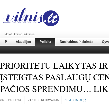
Molėtų krašto laikraštis
P
Aktualijos
Politika
Nusikaltimai/nelaimės
Gyv
PRIORITETU LAIKYTAS I
ĮSTEIGTAS PASLAUGŲ CE
PAČIOS SPRENDIMU… LI
2021 SPALIO 28
d.
VILNIS.LT INFORMACIJA
KOMENTARAI (
0
)