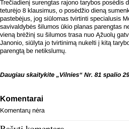
Trečiadienį surengtas rajono tarybos posėdis d
teturėjo 8 klausimus, o posėdžio dieną sumenk
pastebėjus, jog siūlomas tvirtinti specialusis M
savivaldybės šilumos ūkio planas parengtas net
vieną brėžinį su šilumos trasa nuo Ąžuolų gatvė
Janonio, siūlyta jo tvirtinimą nukelti į kitą tary
parengtą be netikslumų.
Daugiau skaitykite „Vilnies“ Nr. 81 spalio 29
Komentarai
Komentarų nėra
Rašyti komentarą