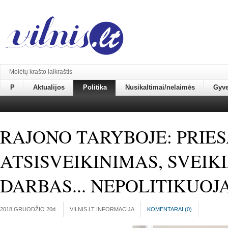
Molėtų krašto laikraštis
P
Aktualijos
Politika
Nusikaltimai/nelaimės
Gyv
RAJONO TARYBOJE: PRIES
ATSISVEIKINIMAS, SVEIKI
DARBAS... NEPOLITIKUOJ
2018 GRUODŽIO 20
d.
VILNIS.LT INFORMACIJA
KOMENTARAI (
0
)