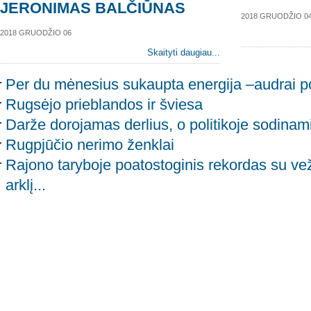
JERONIMAS BALČIŪNAS
2018 GRUODŽIO 0
2018 GRUODŽIO 06
Skaityti daugiau...
Per du mėnesius sukaupta energija –audrai p
Rugsėjo prieblandos ir šviesa
Darže dorojamas derlius, o politikoje sodinami
Rugpjūčio nerimo ženklai
Rajono taryboje poatostoginis rekordas su ve
arklį...