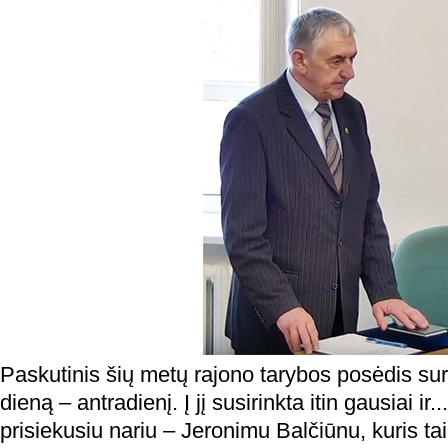
Paskutinis šių metų rajono tarybos posėdis su
dieną – antradienį. Į jį susirinkta itin gausiai ir
prisiekusiu nariu – Jeronimu Balčiūnu, kuris t