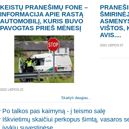
KEISTŲ PRANEŠIMŲ FONE –
PRANEŠI
INFORMACIJA APIE RASTĄ
ŠMIRINĖJ
AUTOMOBILĮ, KURIS BUVO
ASMENYS
PAVOGTAS PRIEŠ MĖNESĮ
VIŠTOS, 
AVIS....
2022 LIEPOS 07
2022 LIEPOS 22
Skaityti daugiau...
Po talkos pas kaimyną - į teismo salę
Iškvietimų skaičiui perkopus šimtą, vasaros se
įvykių suvestinėse