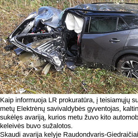
Kaip informuoja LR prokuratūra, į teisiamųjų s
metų Elektrėnų savivaldybės gyventojas, kalt
sukėlęs avariją, kurios metu žuvo kito automobi
keleivės buvo sužalotos.
Skaudi avarija kelyje Raudondvaris-Giedraičiai