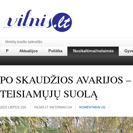
Molėtų krašto laikraštis
P
Aktualijos
Politika
Nusikaltimai/nelaimės
Gyv
PO SKAUDŽIOS AVARIJOS – 
TEISIAMŲJŲ SUOLĄ
2022 LIEPOS 22
d.
VILNIS.LT INFORMACIJA
KOMENTARAI (
0
)