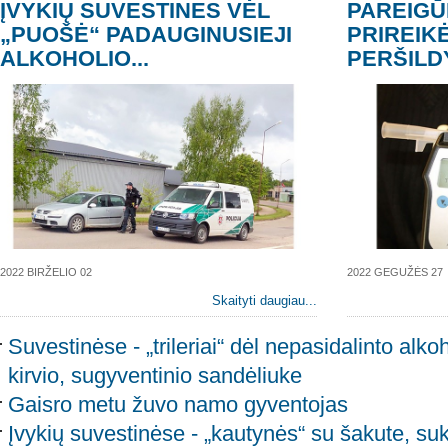
ĮVYKIŲ SUVESTINES VĖL
PAREIG
„PUOŠĖ“ PADAUGINUSIEJI
PRIREIKĖ 
ALKOHOLIO...
PERŠILD
2022 BIRŽELIO 02
2022 GEGUŽĖS 27
Skaityti daugiau...
Suvestinėse - „trileriai“ dėl nepasidalinto alkoh
kirvio, sugyventinio sandėliuke
Gaisro metu žuvo namo gyventojas
Įvykių suvestinėse - „kautynės“ su šakute, su