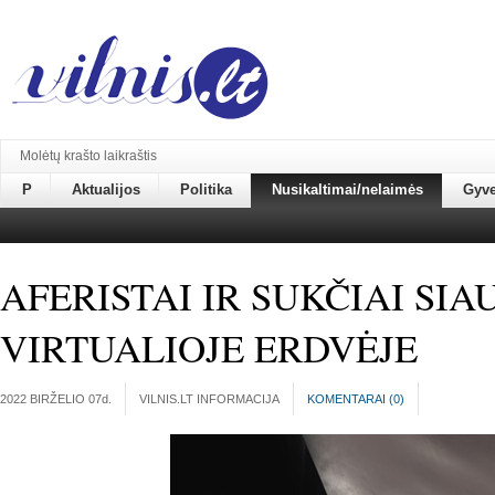
Molėtų krašto laikraštis
P
Aktualijos
Politika
Nusikaltimai/nelaimės
Gyv
AFERISTAI IR SUKČIAI SIA
VIRTUALIOJE ERDVĖJE
2022 BIRŽELIO 07
d.
VILNIS.LT INFORMACIJA
KOMENTARAI (
0
)