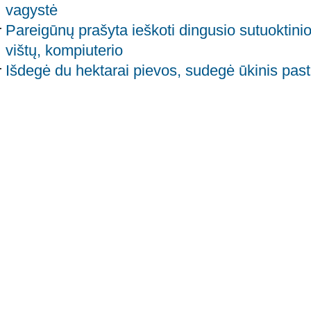
vagystė
Pareigūnų prašyta ieškoti dingusio sutuoktinio,
vištų, kompiuterio
Išdegė du hektarai pievos, sudegė ūkinis pas