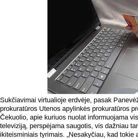
Sukčiavimai virtualioje erdvėje, pasak Panevė
prokuratūros Utenos apylinkės prokuratūros pr
Čekuolio, apie kuriuos nuolat informuojama v
televiziją, perspėjama saugotis, vis dažniau t
ikiteisminiais tyrimais. „Nesakyčiau, kad tokie a