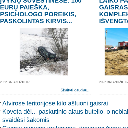
ĮVYKIŲ SUVESTINĖSE: 100
LAIKU P
EURŲ PAIEŠKA,
GAISRAS
PSICHOLOGO POREIKIS,
KOMPLEK
PASKOLINTAS KIRVIS...
IŠVENGT
2022 BALANDŽIO 07
2022 BALANDŽIO 0
Skaityti daugiau...
Atvirose teritorijose kilo aštuoni gaisrai
Kovota dėl... paskutinio alaus butelio, o nebl
svaidėsi šakomis