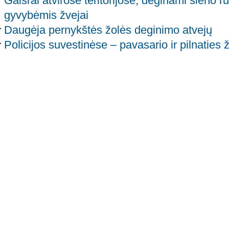
Gaisrai atvirose teritorijose, deginami šieno ru
gyvybėmis žvejai
Daugėja pernykštės žolės deginimo atvejų
Policijos suvestinėse – pavasario ir pilnaties 