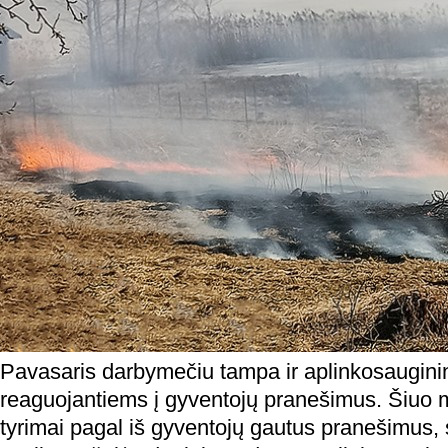
Pavasaris darbymečiu tampa ir aplinkosaugini
reaguojantiems į gyventojų pranešimus. Šiuo m
tyrimai pagal iš gyventojų gautus pranešimus, 