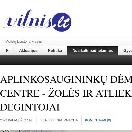
Molėtų krašto laikraštis
P
Aktualijos
Politika
Nusikaltimai/nelaimės
Gyv
APLINKOSAUGININKŲ DĖM
CENTRE - ŽOLĖS IR ATLIE
DEGINTOJAI
2022 BALANDŽIO 11
d.
VILNIS.LT INFORMACIJA
KOMENTARAI (
0
)