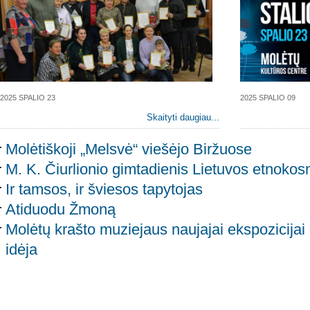
2025 SPALIO 23
2025 SPALIO 09
Skaityti daugiau...
Molėtiškoji „Melsvė“ viešėjo Biržuose
M. K. Čiurlionio gimtadienis Lietuvos etnokos
Ir tamsos, ir šviesos tapytojas
Atiduodu Žmoną
Molėtų krašto muziejaus naujajai ekspozicijai
idėja