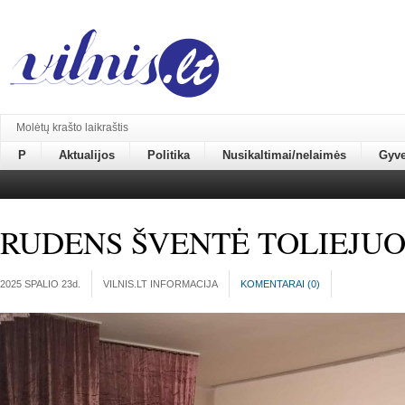
Molėtų krašto laikraštis
P
Aktualijos
Politika
Nusikaltimai/nelaimės
Gyv
RUDENS ŠVENTĖ TOLIEJU
2025 SPALIO 23
d.
VILNIS.LT INFORMACIJA
KOMENTARAI (
0
)