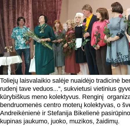
Toliejų laisvalaikio salėje nuaidėjo tradicinė 
rudenį tave veduos...“, sukvietusi vietinius gyv
kūrybiškus meno kolektyvus. Renginį organiza
bendruomenės centro moterų kolektyvas, o šv
Andreikėnienė ir Stefanija Bikelienė pasirūpin
kupinas jaukumo, juoko, muzikos, žaidimų.