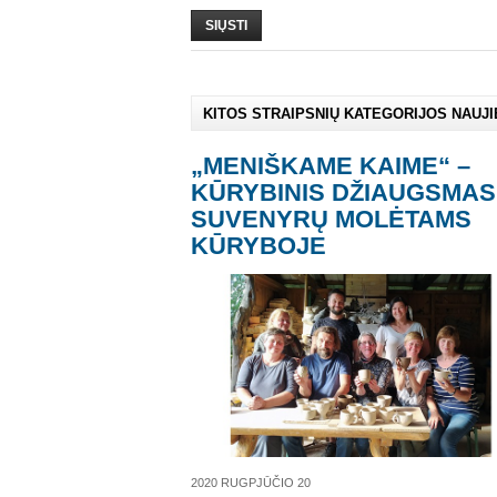
SIŲSTI
KITOS STRAIPSNIŲ KATEGORIJOS NAUJ
„MENIŠKAME KAIME“ –
KŪRYBINIS DŽIAUGSMAS
SUVENYRŲ MOLĖTAMS
KŪRYBOJE
2020 RUGPJŪČIO 20