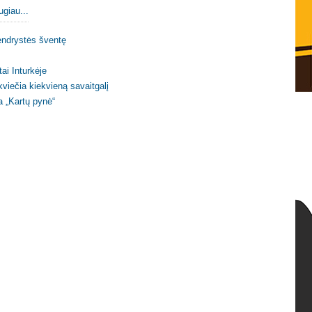
ugiau...
endrystės šventę
ai Inturkėje
viečia kiekvieną savaitgalį
a „Kartų pynė“