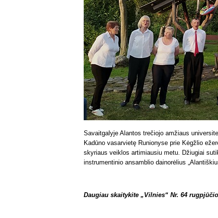
Savaitgalyje Alantos trečiojo amžiaus universite
Kadūno vasarvietę Runionyse prie Kėgžlio ežero. 
skyriaus veiklos artimiausiu metu. Džiugiai su
instrumentinio ansamblio dainorėlius „Alantiškiu
Daugiau skaitykite „Vilnies“ Nr. 64 rugpjūčio