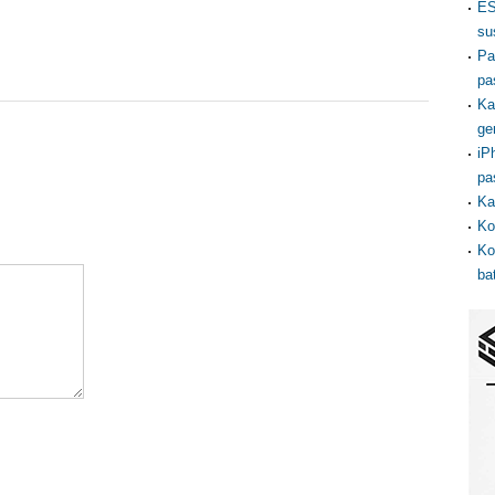
ES
su
Pa
pa
Ka
ge
iP
pa
Ka
Ko
Ko
ba