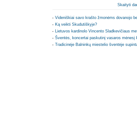
Skaityti da
Videniškiai savo krašto žmonėms dovanojo b
Ką veikti Skudutiškyje?
Lietuvos kardinolo Vincento Sladkevičiaus met
Šventės, koncertai paskutinį vasaros mėnesį k
Tradicinėje Balninkų miestelio šventėje supint