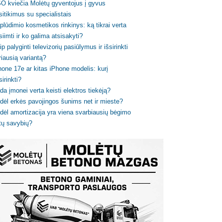
O kviečia Molėtų gyventojus į gyvus
sitikimus su specialistais
plūdimio kosmetikos rinkinys: ką tikrai verta
siimti ir ko galima atsisakyti?
ip palyginti televizorių pasiūlymus ir išsirinkti
riausią variantą?
hone 17e ar kitas iPhone modelis: kurį
sirinkti?
da įmonei verta keisti elektros tiekėją?
dėl erkės pavojingos šunims net ir mieste?
dėl amortizacija yra viena svarbiausių bėgimo
tų savybių?