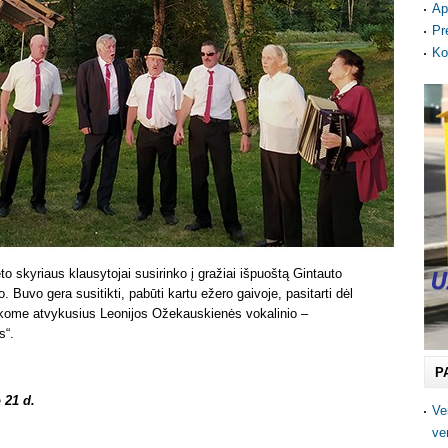
Ap
Pr
Ko
to skyriaus klausytojai susirinko į gražiai išpuoštą Gintauto
Buvo gera susitikti, pabūti kartu ežero gaivoje, pasitarti dėl
tikome atvykusius Leonijos Ožekauskienės vokalinio –
s“.
P
 21 d.
Ve
ve