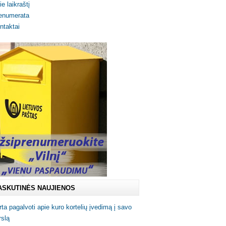
ie laikraštį
enumerata
ntaktai
ASKUTINĖS NAUJIENOS
rta pagalvoti apie kuro kortelių įvedimą į savo
rslą