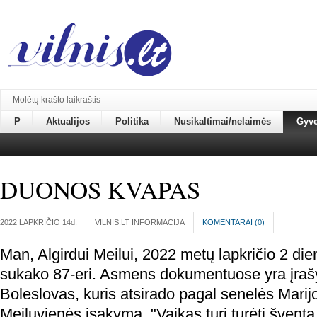
Molėtų krašto laikraštis
P
Aktualijos
Politika
Nusikaltimai/nelaimės
Gyv
DUONOS KVAPAS
2022 LAPKRIČIO 14
d.
VILNIS.LT INFORMACIJA
KOMENTARAI (
0
)
Man, Algirdui Meilui, 2022 metų lapkričio 2 die
sukako 87-eri. Asmens dokumentuose yra įrašyt
Boleslovas, kuris atsirado pagal senelės Marij
Meiluvienės įsakymą. "Vaikas turi turėti šventą