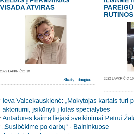
KELIAS Į PERMAINAS
ILGAMET
VISADA ATVIRAS
PAREIGŪ
RUTINOS 
2022 LAPKRIČIO 10
2022 LAPKRIČIO 10
Skaityti daugiau...
Ieva Vaicekauskienė: „Mokytojas kartais turi
aktoriumi, įsikūnyti į kitas specialybes
Antadūrės kaime liejasi sveikinimai Petrui Žal
„Susibėkime po darbų“ - Balninkuose