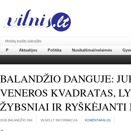
Molėtų krašto laikraštis
P
Aktualijos
Politika
Nusikaltimai/nelaimės
Gyv
BALANDŽIO DANGUJE: JUP
VENEROS KVADRATAS, L
ŽYBSNIAI IR RYŠKĖJANT
2026 BALANDŽIO 09
d.
VILNIS.LT INFORMACIJA
KOMENTARAI (
0
)