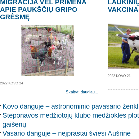
MIGRACIJA VĖL PRIMENA
LAUKINI
APIE PAUKŠČIŲ GRIPO
VAKCINA
GRĖSMĘ
2022 KOVO 21
2022 KOVO 24
Skaityti daugiau...
Kovo danguje – astronominio pavasario ženkl
Steponavos medžiotojų klubo medžioklės plot
gaišenų
Vasario danguje – neįprastai šviesi Aušrinė