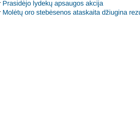
Prasidėjo lydekų apsaugos akcija
Molėtų oro stebėsenos ataskaita džiugina rezu