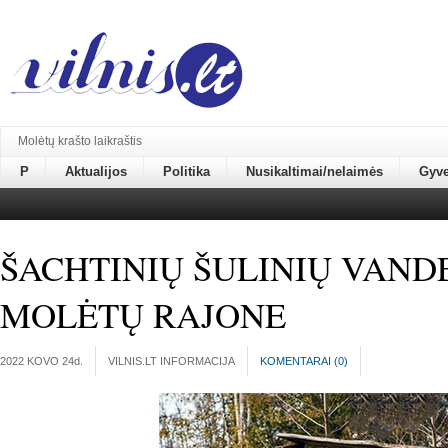
Molėtų krašto laikraštis
P
Aktualijos
Politika
Nusikaltimai/nelaimės
Gyv
ŠACHTINIŲ ŠULINIŲ VAN
MOLĖTŲ RAJONE
2022 KOVO 24
d.
VILNIS.LT INFORMACIJA
KOMENTARAI (
0
)