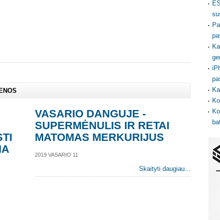
ES
su
Pa
pa
Ka
ge
iP
pa
Ka
IENOS
Ko
VASARIO DANGUJE -
Ko
ba
SUPERMĖNULIS IR RETAI
TI
MATOMAS MERKURIJUS
IA
2019 VASARIO 11
Skaityti daugiau...