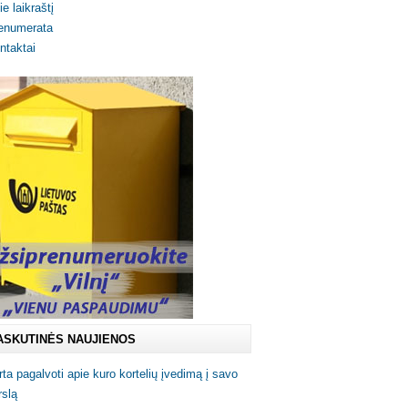
ie laikraštį
enumerata
ntaktai
ASKUTINĖS NAUJIENOS
rta pagalvoti apie kuro kortelių įvedimą į savo
rslą