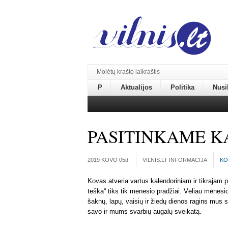
Molėtų krašto laikraštis
P
Aktualijos
Politika
Nusi
PASITINKAME K
2019 KOVO 05
d.
VILNIS.LT INFORMACIJA
KO
Kovas atveria vartus kalendoriniam ir tikrajam 
teška“ tiks tik mėnesio pradžiai. Vėliau mėnesi
šaknų, lapų, vaisių ir žiedų dienos ragins mus s
savo ir mums svarbių augalų sveikatą.