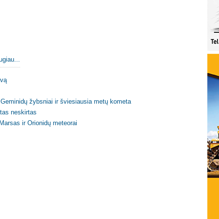
ugiau...
ovą
Geminidų žybsniai ir šviesiausia metų kometa
itas neskirtas
 Marsas ir Orionidų meteorai