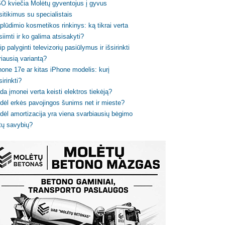
O kviečia Molėtų gyventojus į gyvus
sitikimus su specialistais
plūdimio kosmetikos rinkinys: ką tikrai verta
siimti ir ko galima atsisakyti?
ip palyginti televizorių pasiūlymus ir išsirinkti
riausią variantą?
hone 17e ar kitas iPhone modelis: kurį
sirinkti?
da įmonei verta keisti elektros tiekėją?
dėl erkės pavojingos šunims net ir mieste?
dėl amortizacija yra viena svarbiausių bėgimo
tų savybių?