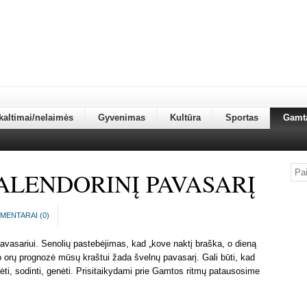
kaltimai/nelaimės
Gyvenimas
Kultūra
Sportas
Gamt
ALENDORINĮ PAVASARĮ
MENTARAI (
0
)
pavasariui. Senolių pastebėjimas, kad „kove naktį braška, o dieną
o orų prognozė mūsų kraštui žada švelnų pavasarį. Gali būti, kad
ėti, sodinti, genėti. Prisitaikydami prie Gamtos ritmų patausosime