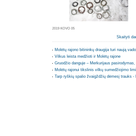
2019 KOVO 05
Skaityti da
Molėtų rajono bitininkų draugija turi naują vad
Vilkus leista medžioti ir Molėtų rajone
Gruodžio danguje – Merkurijaus pasirodymas, 
Molėtų rajonui tikslinis vilkų sumedžiojimo lim
Tarp ryškių spalio žvaigždžių dėmesį trauks -