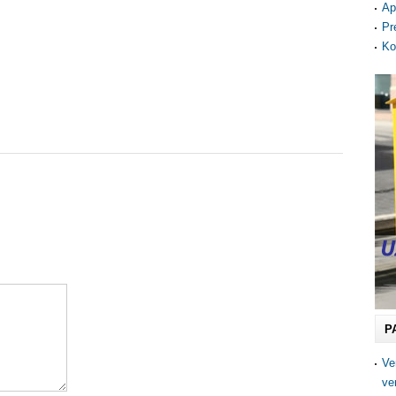
Ap
Pr
Ko
P
Ve
ve