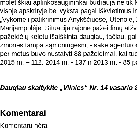
molėtiškiai aplinkosaugininkai budrauja ne tik M
visoje apskrityje bei vyksta pagal iškvietimus ir
„Vykome į patikrinimus Anykščiuose, Utenoje, 
Marijampolėje. Situacija rajone pažeidimų atžvil
pažeidėjų keletu išaiškinta daugiau, tačiau, ga
žmonės tampa sąmoningesni, - sakė agentūros 
per metus buvo nustatyti 88 pažeidimai, kai tu
2015 m. – 112, 2014 m. - 137 ir 2013 m. - 85 p
Daugiau skaitykite „Vilnies“ Nr. 14 vasario 
Komentarai
Komentarų nėra