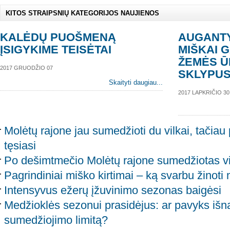
KITOS STRAIPSNIŲ KATEGORIJOS NAUJIENOS
KALĖDŲ PUOŠMENĄ
AUGANTY
ĮSIGYKIME TEISĖTAI
MIŠKAI G
ŽEMĖS Ū
2017 GRUODŽIO 07
SKLYPU
Skaityti daugiau...
2017 LAPKRIČIO 30
Molėtų rajone jau sumedžioti du vilkai, tačia
tęsiasi
Po dešimtmečio Molėtų rajone sumedžiotas v
Pagrindiniai miško kirtimai – ką svarbu žinoti
Intensyvus ežerų įžuvinimo sezonas baigėsi
Medžioklės sezonui prasidėjus: ar pavyks išna
sumedžiojimo limitą?