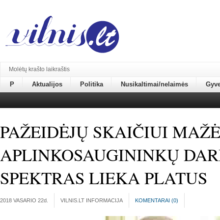
Molėtų krašto laikraštis
P
Aktualijos
Politika
Nusikaltimai/nelaimės
Gyv
PAŽEIDĖJŲ SKAIČIUI MAŽĖ
APLINKOSAUGININKŲ DA
SPEKTRAS LIEKA PLATUS
2018 VASARIO 22
d.
VILNIS.LT INFORMACIJA
KOMENTARAI (
0
)