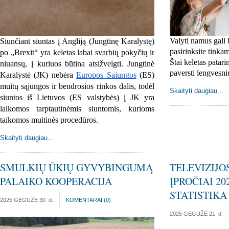
Valyti namus gali b
Siunčiant siuntas į Angliją (Jungtinę Karalystę) 
pasirinksite tinka
po „Brexit“ yra keletas labai svarbių pokyčių ir 
Štai keletas patar
niuansų, į kuriuos būtina atsižvelgti. Jungtinė 
paversti lengvesni
Karalystė (JK) nebėra 
Europos Sąjungos
 (ES) 
muitų sąjungos ir bendrosios rinkos dalis, todėl 
Skaityti daugiau...
siuntos iš Lietuvos (ES valstybės) į JK yra 
laikomos tarptautinėmis siuntomis, kurioms 
taikomos muitinės procedūros.
Skaityti daugiau...
SMULKIŲ ŪKIŲ GYVYBINGUMĄ
TELEVIZIJO
PALAIKO KOOPERACIJA
ĮPROČIAI 20
STATISTIKA
2025 GEGUŽĖ 30
d.
KOMENTARAI (
0
)
2025 GEGUŽĖ 21
d.