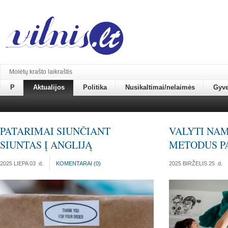
Molėtų krašto laikraštis
P
Aktualijos
Politika
Nusikaltimai/nelaimės
Gyv
PATARIMAI SIUNČIANT
VALYTI NAM
SIUNTAS Į ANGLIJĄ
METODUS PA
2025 LIEPA 03
d.
KOMENTARAI (
0
)
2025 BIRŽELIS 25
d.