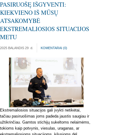
PASIRUOŠĘ IŠGYVENTI:
KIEKVIENO IŠ MŪSŲ
ATSAKOMYBĖ
EKSTREMALIOSIOS SITUACIJOS
METU
2025 BALANDIS 29
d.
KOMENTARAI (
0
)
Ekstremaliosios situacijos gali įvykti netikėtai,
tačiau pasiruošimas joms padeda jaustis saugiau ir
užtikrinčiau. Gamtos stichijų sukeltoms nelaimėms,
tokioms kaip potvynis, viesulas, uraganas, ar
ekstremaliosioms situacijoms, kilusioms dėl