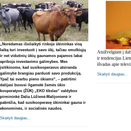
„Norėdamas išsilaikyti rinkoje ūkininkas visą
laiką turi investuoti į savo ūkį, tačiau smulkiųjų
Atsižvelgiant į da
ir net vidutinių ūkių gaunamos pajamos labai
ir tendencijas Liet
apriboja investavimo galimybes. Mes
išvadas apie televi
įsitikinome, kad susikooperavus atsiranda
galimybė brangiau parduoti savo produkciją.
Skaityti daugiau...
Ypač tai svarbu pieno ūkiams“, – patirtimi
dalijasi buvusi ilgametė žemės ūkio
kooperatyvo (ŽŪK) „EKO tikslas“ valdybos
pirmininkė Dalia Lūžienė-Malijonienė ir
pabrėžia, kad
susikooperavę ūkininkai gauna ir
ekonominės, ir socialinės naudos.
Skaityti daugiau...