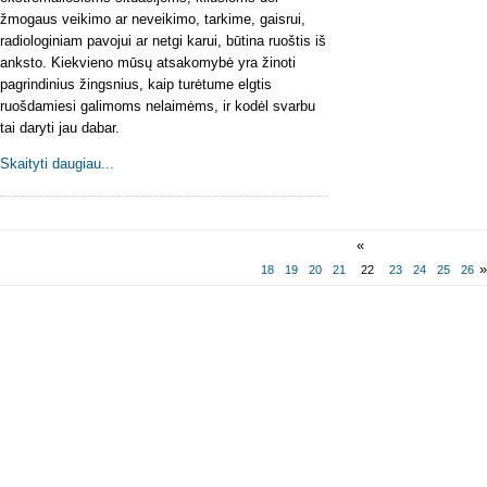
žmogaus veikimo ar neveikimo, tarkime, gaisrui,
radiologiniam pavojui ar netgi karui, būtina ruoštis iš
anksto. Kiekvieno mūsų atsakomybė yra žinoti
pagrindinius žingsnius, kaip turėtume elgtis
ruošdamiesi galimoms nelaimėms, ir kodėl svarbu
tai daryti jau dabar.
Skaityti daugiau...
«
18
19
20
21
22
23
24
25
26