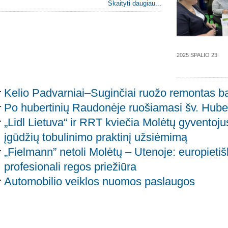
Skaityti daugiau...
2025 SPALIO 23
Kelio Padvarniai–Suginčiai ruožo remontas b
Po hubertinių Raudonėje ruošiamasi šv. Hube
„Lidl Lietuva“ ir RRT kviečia Molėtų gyventoju
įgūdžių tobulinimo praktinį užsiėmimą
„Fielmann” netoli Molėtų – Utenoje: europietiš
profesionali regos priežiūra
Automobilio veiklos nuomos paslaugos