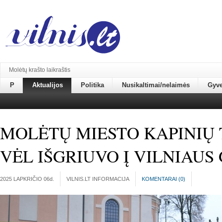
Molėtų krašto laikraštis
P
Aktualijos
Politika
Nusikaltimai/nelaimės
Gyv
MOLĖTŲ MIESTO KAPINIŲ 
VĖL IŠGRIUVO Į VILNIAUS
2025 LAPKRIČIO 06
d.
VILNIS.LT INFORMACIJA
KOMENTARAI (
0
)